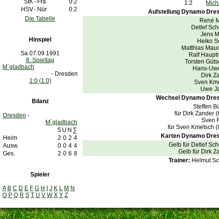
StK
-
Fra
0:2
1:2
Mich
HSV
-
Nür
0:2
Aufstellung Dynamo Dre
Die Tabelle
René M
Detlef Sch
Jens M
Hinspiel
Heiko S
Matthias Mau
Sa 07.09.1991
Ralf Haup
8. Spieltag
Torsten Güt
M´gladbach
Hans-Uwe
- Dresden
Dirk Z
1:0 (1:0)
Sven Km
Uwe J
Wechsel Dynamo Dres
Bilanz
Steffen B
für Dirk Zander 
Dresden
-
Sven 
M´gladbach
für Sven Kmetsch 
S
U
N
∑
Karten Dynamo Dre
Heim
2
0
2
4
Gelb für Detlef Sch
Ausw.
0
0
4
4
Gelb für Dirk Z
Ges.
2
0
6
8
Trainer:
Helmut Sc
Spieler
A
B
C
D
E
F
G
H
I
J
K
L
M
N
O
P
Q
R
S
T
U
V
W
X
Y
Z