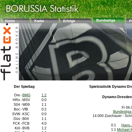
Der Spieltag
Spielstatistik Dynamo Dr
Dre
-
BMG
1:2
Dynamo Dresden
HRo
-
MSV
0:0
S04
-
W09
1:1
Fr 06.
Boc
-
VfB
0:2
Bundesliga
SVW
-
KSC
0:0
14.000 Zuschauer - Schi
Düs
-
B04
1:1
FCK
-
FCB
4:0
0:1
Hans-J
Köl
-
BVB
1:2
1:1
Michael K