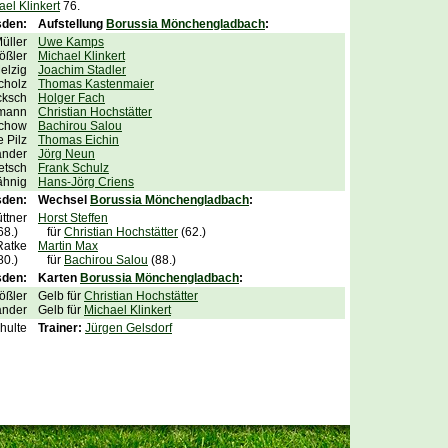
ael Klinkert
76.
sden:
Aufstellung
Borussia Mönchengladbach
:
üller
Uwe Kamps
ößler
Michael Klinkert
elzig
Joachim Stadler
cholz
Thomas Kastenmaier
cksch
Holger Fach
tmann
Christian Hochstätter
schow
Bachirou Salou
 Pilz
Thomas Eichin
ander
Jörg Neun
etsch
Frank Schulz
ähnig
Hans-Jörg Criens
den:
Wechsel
Borussia Mönchengladbach
:
üttner
Horst Steffen
(68.)
für
Christian Hochstätter
(62.)
Ratke
Martin Max
(80.)
für
Bachirou Salou
(88.)
sden:
Karten
Borussia Mönchengladbach
:
ößler
Gelb für
Christian Hochstätter
ander
Gelb für
Michael Klinkert
hulte
Trainer:
Jürgen Gelsdorf