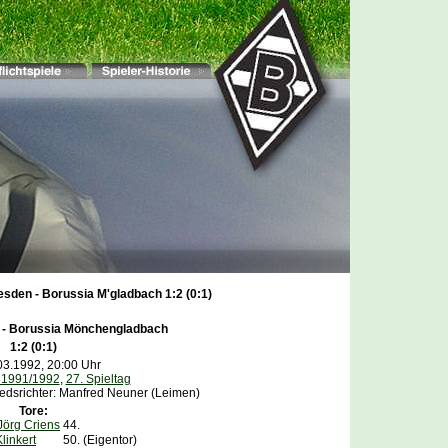
esden - Borussia M'gladbach 1:2 (0:1)
 -
Borussia Mönchengladbach
1:2 (0:1)
03.1992, 20:00 Uhr
 1991/1992
,
27. Spieltag
edsrichter: Manfred Neuner (Leimen)
Tore:
örg Criens
44.
linkert
50.
(Eigentor)