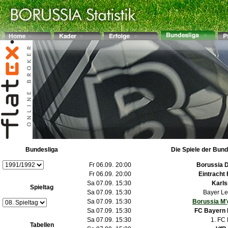
Bundesliga
Die Spiele der Bund
Fr 06.09.
20:00
Borussia 
Fr 06.09.
20:00
Eintracht 
Sa 07.09.
15:30
Karls
Spieltag
Sa 07.09.
15:30
Bayer L
Sa 07.09.
15:30
Borussia M'
Sa 07.09.
15:30
FC Bayern
Sa 07.09.
15:30
1. FC
Tabellen