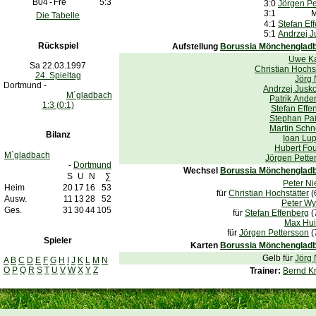
B04
-
Fre
5:3
3:0
Jörgen Pe
3:1
Mic
Die Tabelle
4:1
Stefan Ef
5:1
Andrzej J
Rückspiel
Aufstellung
Borussia Mönchenglad
Uwe K
Sa 22.03.1997
Christian Hochst
24. Spieltag
Jörg
Dortmund -
Andrzej Jusk
M´gladbach
Patrik Ande
1:3 (0:1)
Stefan Effe
Stephan Pa
Martin Schn
Bilanz
Ioan Lu
Hubert Fou
M´gladbach
Jörgen Pette
-
Dortmund
Wechsel
Borussia Mönchenglad
S
U
N
∑
Peter Ni
Heim
20
17
16
53
für
Christian Hochstätter
(
Ausw.
11
13
28
52
Peter Wy
Ges.
31
30
44
105
für
Stefan Effenberg
(
Max Hui
für
Jörgen Pettersson
(
Spieler
Karten
Borussia Mönchenglad
Gelb für
Jörg
A
B
C
D
E
F
G
H
I
J
K
L
M
N
O
P
Q
R
S
T
U
V
W
X
Y
Z
Trainer:
Bernd K