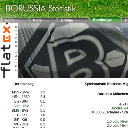
Der Spieltag
Spielstatistik Borussia M'
MSV
-
SVW
3:2
Borussia Mönchen
HRo
-
1860
2:4
Bie
-
S04
0:1
Sa 21.
Boc
-
HSV
3:1
Bundeslig
BMG
-
BVB
5:1
34.000 Zuschauer - Schi
FCB
-
KSC
1:0
StP
-
Köl
0:0
1:0
Jörg Neu
VfB
-
Düs
0:2
2:0
Jörg He