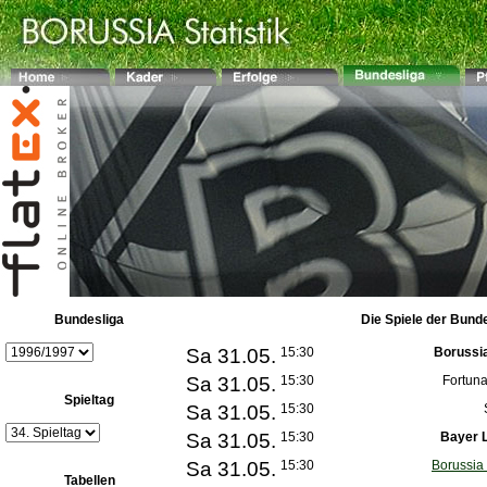
Bundesliga
Die Spiele der Bund
Sa 31.05.
15:30
Borussi
Sa 31.05.
15:30
Fortuna
Spieltag
Sa 31.05.
15:30
Sa 31.05.
15:30
Bayer 
Sa 31.05.
15:30
Borussia
Tabellen