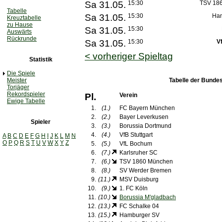
Sa 31.05.
15:30
TSV 18
Tabelle
Sa 31.05.
15:30
Han
Kreuztabelle
zu Hause
Sa 31.05.
15:30
Auswärts
Rückrunde
Sa 31.05.
15:30
V
< vorheriger Spieltag
Statistik
Die Spiele
Meister
Tabelle der Bundes
Torjäger
Rekordspieler
Pl.
Verein
Ewige Tabelle
1.
(1.)
FC Bayern München
2.
(2.)
Bayer Leverkusen
Spieler
3.
(3.)
Borussia Dortmund
4.
(4.)
VfB Stuttgart
A
B
C
D
E
F
G
H
I
J
K
L
M
N
O
P
Q
R
S
T
U
V
W
X
Y
Z
5.
(5.)
VfL Bochum
6.
(7.)
Karlsruher SC
7.
(6.)
TSV 1860 München
8.
(8.)
SV Werder Bremen
9.
(11.)
MSV Duisburg
10.
(9.)
1. FC Köln
11.
(10.)
Borussia M'gladbach
12.
(13.)
FC Schalke 04
13.
(15.)
Hamburger SV