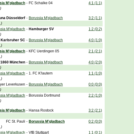
sia M'gladbach
-
FC Schalke 04
4:1 (1:1)
)
una Düsseldorf
-
Borussia M'gladbach
3:2 (1:1)
.)
sia M'gladbach
-
Hamburger SV
1:2 (0:2)
)
Karlsruher SC
-
Borussia M'gladbach
4:0 (1:0)
.)
sia M'gladbach
-
KFC Uerdingen 05
2:1 (2:1)
.)
 1860 München
-
Borussia M'gladbach
4:0 (2:0)
)
sia M'gladbach
-
1. FC K'lautern
1:1 (1:0)
.)
yer Leverkusen
-
Borussia M'gladbach
0:0 (0:0)
)
sia M'gladbach
-
Borussia Dortmund
2:2 (1:0)
)
sia M'gladbach
-
Hansa Rostock
3:2 (2:1)
FC St. Pauli
-
Borussia M'gladbach
0:2 (0:0)
.)
sia M'gladbach
-
VfB Stuttgart
1:1 (0:1)