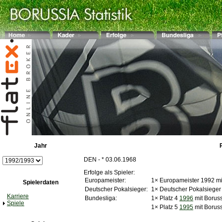
Jahr
DEN - * 03.06.1968
Erfolge als Spieler:
Europameister:
1× Europameister 1992 m
Spielerdaten
Deutscher Pokalsieger:
1× Deutscher Pokalsiege
Karriere
Bundesliga:
1× Platz 4
1996
mit Borus
Spiele
1× Platz 5
1995
mit Borus