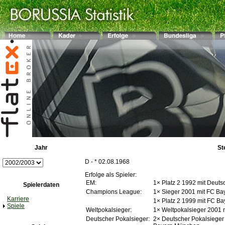
Jahr
St
D - * 02.08.1968
Erfolge als Spieler:
EM:
1× Platz 2 1992 mit Deuts
Spielerdaten
Champions League:
1× Sieger 2001 mit FC B
Karriere
1× Platz 2 1999 mit FC B
Spiele
Weltpokalsieger:
1× Weltpokalsieger 2001
Deutscher Pokalsieger:
2× Deutscher Pokalsieger