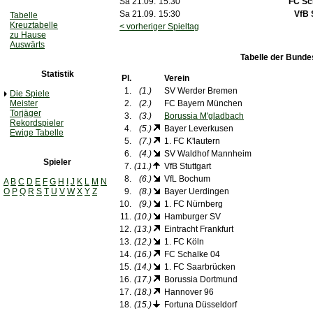
Sa 21.09.
15:30
FC Sc
Sa 21.09.
15:30
VfB 
Tabelle
Kreuztabelle
< vorheriger Spieltag
zu Hause
Auswärts
Tabelle der Bunde
Statistik
Pl.
Verein
1.
(1.)
SV Werder Bremen
Die Spiele
Meister
2.
(2.)
FC Bayern München
Torjäger
3.
(3.)
Borussia M'gladbach
Rekordspieler
4.
(5.)
Bayer Leverkusen
Ewige Tabelle
5.
(7.)
1. FC K'lautern
6.
(4.)
SV Waldhof Mannheim
Spieler
7.
(11.)
VfB Stuttgart
8.
(6.)
VfL Bochum
A
B
C
D
E
F
G
H
I
J
K
L
M
N
O
P
Q
R
S
T
U
V
W
X
Y
Z
9.
(8.)
Bayer Uerdingen
10.
(9.)
1. FC Nürnberg
11.
(10.)
Hamburger SV
12.
(13.)
Eintracht Frankfurt
13.
(12.)
1. FC Köln
14.
(16.)
FC Schalke 04
15.
(14.)
1. FC Saarbrücken
16.
(17.)
Borussia Dortmund
17.
(18.)
Hannover 96
18.
(15.)
Fortuna Düsseldorf