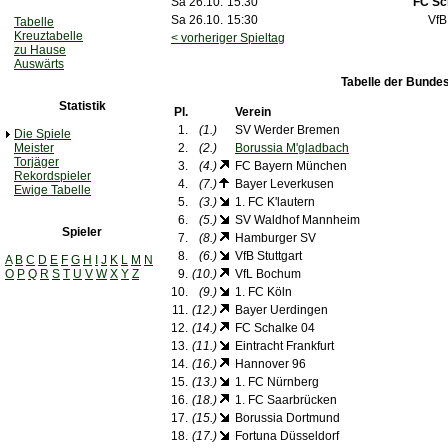
Sa 26.10.
15:30
FC Sc
Sa 26.10.
15:30
VfB
Tabelle
Kreuztabelle
< vorheriger Spieltag
zu Hause
Auswärts
Tabelle der Bundes
Statistik
Pl.
Verein
1.
(1.)
SV Werder Bremen
Die Spiele
Meister
2.
(2.)
Borussia M'gladbach
Torjäger
3.
(4.)
FC Bayern München
Rekordspieler
4.
(7.)
Bayer Leverkusen
Ewige Tabelle
5.
(3.)
1. FC K'lautern
6.
(5.)
SV Waldhof Mannheim
Spieler
7.
(8.)
Hamburger SV
8.
(6.)
VfB Stuttgart
A
B
C
D
E
F
G
H
I
J
K
L
M
N
O
P
Q
R
S
T
U
V
W
X
Y
Z
9.
(10.)
VfL Bochum
10.
(9.)
1. FC Köln
11.
(12.)
Bayer Uerdingen
12.
(14.)
FC Schalke 04
13.
(11.)
Eintracht Frankfurt
14.
(16.)
Hannover 96
15.
(13.)
1. FC Nürnberg
16.
(18.)
1. FC Saarbrücken
17.
(15.)
Borussia Dortmund
18.
(17.)
Fortuna Düsseldorf