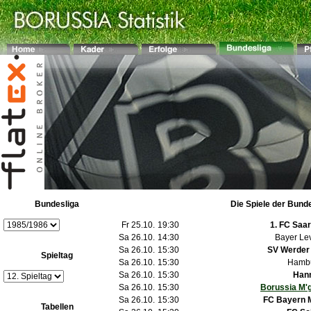
Bundesliga
Die Spiele der Bund
Fr 25.10.
19:30
1. FC Saa
Sa 26.10.
14:30
Bayer Le
Sa 26.10.
15:30
SV Werder
Spieltag
Sa 26.10.
15:30
Hambu
Sa 26.10.
15:30
Han
Sa 26.10.
15:30
Borussia M'
Sa 26.10.
15:30
FC Bayern 
Tabellen