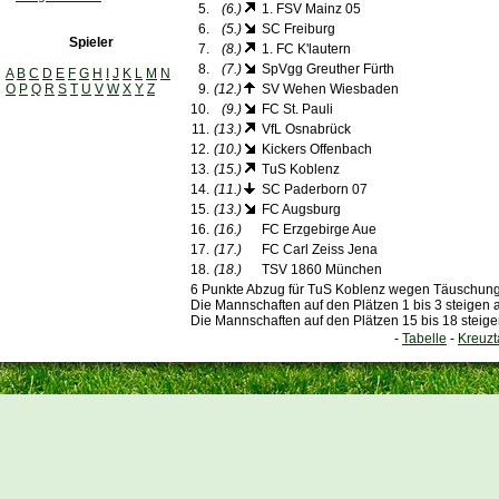
5.
(6.)
1. FSV Mainz 05
6.
(5.)
SC Freiburg
Spieler
7.
(8.)
1. FC K'lautern
8.
(7.)
SpVgg Greuther Fürth
A
B
C
D
E
F
G
H
I
J
K
L
M
N
O
P
Q
R
S
T
U
V
W
X
Y
Z
9.
(12.)
SV Wehen Wiesbaden
10.
(9.)
FC St. Pauli
11.
(13.)
VfL Osnabrück
12.
(10.)
Kickers Offenbach
13.
(15.)
TuS Koblenz
14.
(11.)
SC Paderborn 07
15.
(13.)
FC Augsburg
16.
(16.)
FC Erzgebirge Aue
17.
(17.)
FC Carl Zeiss Jena
18.
(18.)
TSV 1860 München
6 Punkte Abzug für TuS Koblenz wegen Täuschung
Die Mannschaften auf den Plätzen 1 bis 3 steigen a
Die Mannschaften auf den Plätzen 15 bis 18 steige
-
Tabelle
-
Kreuzt