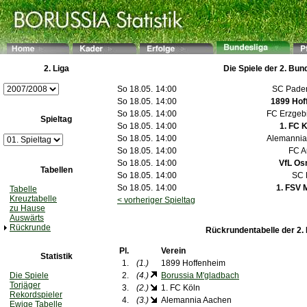
2. Liga
Die Spiele der 2. Bun
So 18.05.
14:00
SC Pader
So 18.05.
14:00
1899 Hof
So 18.05.
14:00
FC Erzgeb
Spieltag
So 18.05.
14:00
1. FC K
So 18.05.
14:00
Alemannia
So 18.05.
14:00
FC A
So 18.05.
14:00
VfL Os
Tabellen
So 18.05.
14:00
SC 
So 18.05.
14:00
1. FSV 
Tabelle
Kreuztabelle
< vorheriger Spieltag
zu Hause
Auswärts
Rückrunde
Rückrundentabelle der 2.
Pl.
Verein
Statistik
1.
(1.)
1899 Hoffenheim
Die Spiele
2.
(4.)
Borussia M'gladbach
Torjäger
3.
(2.)
1. FC Köln
Rekordspieler
4.
(3.)
Alemannia Aachen
Ewige Tabelle