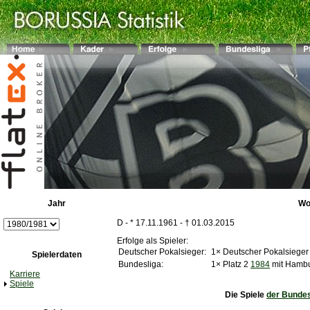
Jahr
Wo
D - * 17.11.1961 - † 01.03.2015
Erfolge als Spieler:
Deutscher Pokalsieger:
1× Deutscher Pokalsieger 
Spielerdaten
Bundesliga:
1× Platz 2
1984
mit Hambu
Karriere
Spiele
Die Spiele
der Bundes