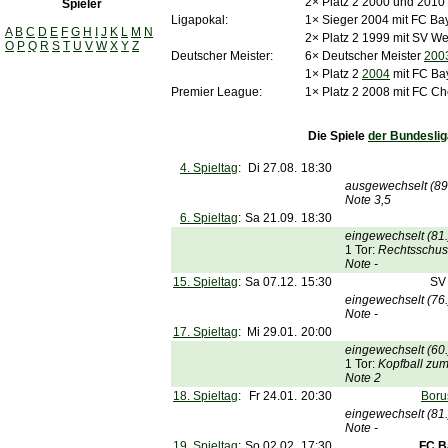
2× Platz 2 2000 und 2010
Spieler
Ligapokal:
1× Sieger 2004 mit FC B
A
B
C
D
E
F
G
H
I
J
K
L
M
N
2× Platz 2 1999 mit SV 
O
P
Q
R
S
T
U
V
W
X
Y
Z
Deutscher Meister:
6× Deutscher Meister
200
1× Platz 2
2004
mit FC Ba
Premier League:
1× Platz 2 2008 mit FC C
Die Spiele
der Bundesli
4. Spieltag
:
Di 27.08.
18:30
ausgewechselt (89
Note 3,5
6. Spieltag
:
Sa 21.09.
18:30
eingewechselt (81.
1 Tor:
Rechtsschuss
Note -
15. Spieltag
:
Sa 07.12.
15:30
SV
eingewechselt (76.
Note -
17. Spieltag
:
Mi 29.01.
20:00
eingewechselt (60.
1 Tor:
Kopfball zum
Note 2
18. Spieltag
:
Fr 24.01.
20:30
Boru
eingewechselt (81.
Note -
19. Spieltag
:
So 02.02.
17:30
FC B