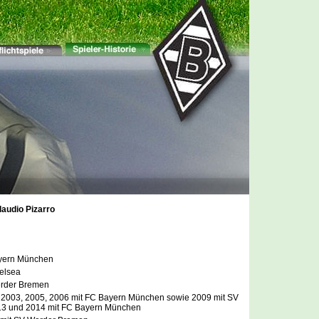
laudio Pizarro
ayern München
helsea
erder Bremen
 2003, 2005, 2006 mit FC Bayern München sowie 2009 mit SV
3 und 2014 mit FC Bayern München