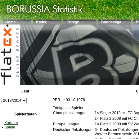
Jahr
C
PER - * 03.10.1978
Erfolge als Spieler:
Champions League:
1× Sieger 2013 mit FC B
Spielerdaten
1× Platz 2 2008 mit FC C
Karriere
Europa League:
1× Platz 2 2009 mit SV W
Spiele
Deutscher Pokalsieger:
6× Deutscher Pokalsieger
Werder Bremen sowie 201