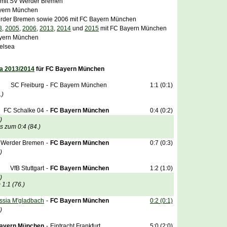
 mit SV Werder Bremen
ayern München
Werder Bremen sowie 2006 mit FC Bayern München
3
,
2005
,
2006
,
2013
,
2014
und
2015
mit FC Bayern München
yern München
helsea
ga 2013/2014
für FC Bayern München
SC Freiburg
-
FC Bayern München
1:1 (0:1)
.)
FC Schalke 04
-
FC Bayern München
0:4 (0:2)
)
 zum 0:4 (84.)
 Werder Bremen
-
FC Bayern München
0:7 (0:3)
)
VfB Stuttgart
-
FC Bayern München
1:2 (1:0)
)
 1:1 (76.)
ssia M'gladbach
-
FC Bayern München
0:2 (0:1)
)
ayern München
-
Eintracht Frankfurt
5:0 (2:0)