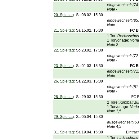
eingewechselt (74.
Note -
20. Spieltag
:
Sa 08.02.
15:30
eingewechselt (85.
Note -
21. Spieltag
:
Sa 15.02.
15:30
FC B
1 Tor:
Rechtsschuss
1 Torvorlage:
Vorla
Note 2
22. Spieltag
:
So 23.02.
17:30
eingewechselt (72.
Note -
23. Spieltag
:
Sa 01.03.
18:30
FC B
eingewechselt (71.
Note -
26. Spieltag
:
Sa 22.03.
15:30
eingewechselt (81.
Note -
28. Spieltag
:
Sa 29.03.
15:30
FC 
2 Tore:
Kopfball zu
1 Torvorlage:
Vorla
Note 1,5
29. Spieltag
:
Sa 05.04.
15:30
ausgewechselt (63
Note 4,5
31. Spieltag
:
Sa 19.04.
15:30
Eintrac
1 Tor:
Linksschuss 