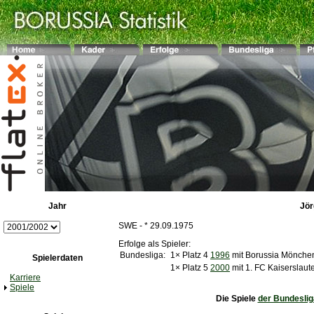
Jahr
Jör
SWE - * 29.09.1975
Erfolge als Spieler:
Bundesliga:
1× Platz 4
1996
mit Borussia Mönche
Spielerdaten
1× Platz 5
2000
mit 1. FC Kaiserslaut
Karriere
Spiele
Die Spiele
der Bundeslig