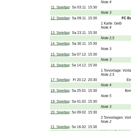
Note 4
11. Spieltag
:
So 03.11.
15:30
Note 3
12. Spieltag
:
Sa 09.11.
15:30
FC B
1 Karte:
Gelb
Note 4
13. Spieltag
:
Sa 23.11.
15:30
Note 2,5
14. Spieltag
:
Sa 30.11.
15:30
Note 3
15. Spieltag
:
Sa 07.12.
15:30
Note 3
16. Spieltag
:
Sa 14.12.
15:30
1 Torvorlage:
Vorla
Note 2,5
17. Spieltag
:
Fr 20.12.
20:30
Ei
Note 4
18. Spieltag
:
Sa 25.01.
15:30
Bor
Note 5
19. Spieltag
:
Sa 01.02.
15:30
Note 3
20. Spieltag
:
So 09.02.
15:30
2 Torvorlagen:
Vor
Note 2
21. Spieltag
:
So 16.02.
15:30