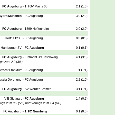
FC Augsburg
-
1. FSV Mainz 05
2:1 (1:0)
ayern München
-
FC Augsburg
3:0 (2:0)
FC Augsburg
-
1899 Hoffenheim
2:0 (2:0)
Hertha BSC
-
FC Augsburg
0:0 (0:0)
Hamburger SV
-
FC Augsburg
0:1 (0:1)
FC Augsburg
-
Eintracht Braunschweig
4:1 (3:0)
ge zum 2:0 (30.)
ntracht Frankfurt
-
FC Augsburg
1:1 (1:1)
ussia Dortmund
-
FC Augsburg
2:2 (1:0)
FC Augsburg
-
SV Werder Bremen
3:1 (1:1)
VfB Stuttgart
-
FC Augsburg
1:4 (0:2)
lage zum 0:3 (56.) und Vorlage zum 1:4 (64.)
FC Augsburg
-
1. FC Nürnberg
0:1 (0:0)