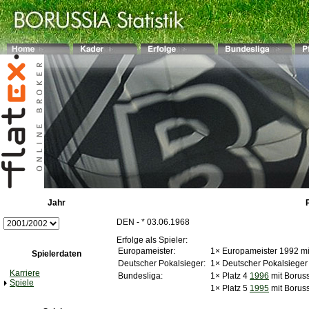
Jahr
DEN - * 03.06.1968
Erfolge als Spieler:
Europameister:
1× Europameister 1992 m
Spielerdaten
Deutscher Pokalsieger:
1× Deutscher Pokalsiege
Karriere
Bundesliga:
1× Platz 4
1996
mit Borus
Spiele
1× Platz 5
1995
mit Borus