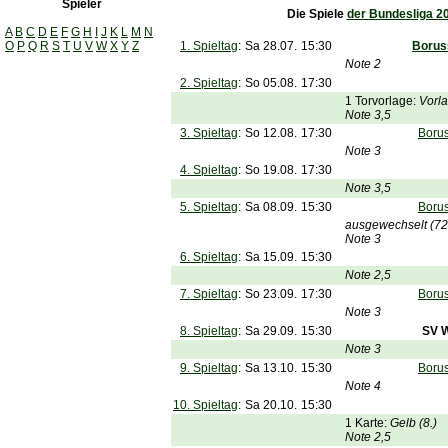
Spieler
Die Spiele
der Bundesliga 2
A
B
C
D
E
F
G
H
I
J
K
L
M
N
O
P
Q
R
S
T
U
V
W
X
Y
Z
1. Spieltag
:
Sa 28.07.
15:30
Borus
Note 2
2. Spieltag
:
So 05.08.
17:30
1 Torvorlage:
Vorla
Note 3,5
3. Spieltag
:
So 12.08.
17:30
Borus
Note 3
4. Spieltag
:
So 19.08.
17:30
Note 3,5
5. Spieltag
:
Sa 08.09.
15:30
Borus
ausgewechselt (72
Note 3
6. Spieltag
:
Sa 15.09.
15:30
Note 2,5
7. Spieltag
:
So 23.09.
17:30
Borus
Note 3
8. Spieltag
:
Sa 29.09.
15:30
SV 
Note 3
9. Spieltag
:
Sa 13.10.
15:30
Borus
Note 4
10. Spieltag
:
Sa 20.10.
15:30
1 Karte:
Gelb (8.)
Note 2,5