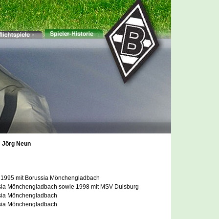
Jörg Neun
r 1995 mit Borussia Mönchengladbach
ssia Mönchengladbach sowie 1998 mit MSV Duisburg
sia Mönchengladbach
sia Mönchengladbach