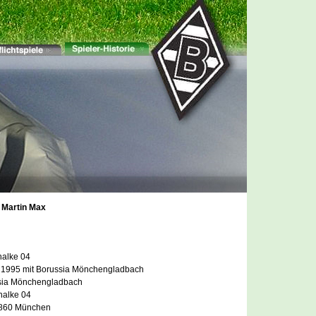
Martin Max
halke 04
r 1995 mit Borussia Mönchengladbach
ssia Mönchengladbach
halke 04
1860 München