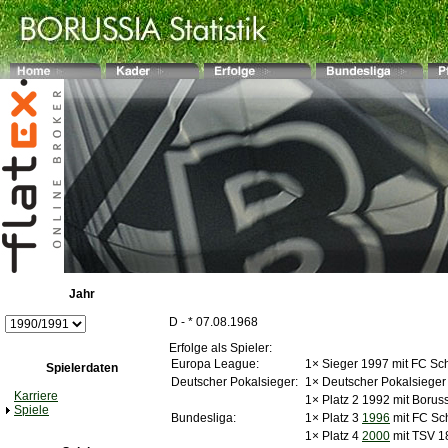
Jahr
D - * 07.08.1968
Erfolge als Spieler:
Europa League:
1× Sieger 1997 mit FC Sc
Spielerdaten
Deutscher Pokalsieger:
1× Deutscher Pokalsiege
Karriere
1× Platz 2 1992 mit Boru
Spiele
Bundesliga:
1× Platz 3
1996
mit FC Sc
1× Platz 4
2000
mit TSV 