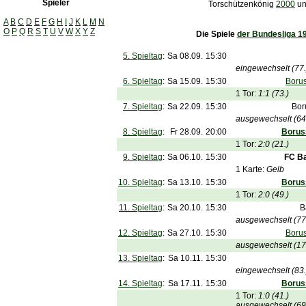
Spieler
Torschützenkönig
2000
u
A
B
C
D
E
F
G
H
I
J
K
L
M
N
O
P
Q
R
S
T
U
V
W
X
Y
Z
Die Spiele
der Bundesliga 1
5. Spieltag
:
Sa 08.09.
15:30
eingewechselt (77.
6. Spieltag
:
Sa 15.09.
15:30
Borus
1 Tor:
1:1 (73.)
7. Spieltag
:
Sa 22.09.
15:30
Bor
ausgewechselt (64
8. Spieltag
:
Fr 28.09.
20:00
Borus
1 Tor:
2:0 (21.)
9. Spieltag
:
Sa 06.10.
15:30
FC B
1 Karte:
Gelb
10. Spieltag
:
Sa 13.10.
15:30
Borus
1 Tor:
2:0 (49.)
11. Spieltag
:
Sa 20.10.
15:30
B
ausgewechselt (77
12. Spieltag
:
Sa 27.10.
15:30
Borus
ausgewechselt (17
13. Spieltag
:
Sa 10.11.
15:30
eingewechselt (83.
14. Spieltag
:
Sa 17.11.
15:30
Borus
1 Tor:
1:0 (41.)
ausgewechselt (69