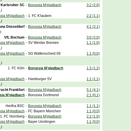
Karlsruher SC
-
Borussia M'gladbach
3:2 (2:0)
.)
sia M'gladbach
-
1. FC K'lautern
2:2 (1:1)
.)
una Düsseldorf
-
Borussia M'gladbach
4:1 (2:1)
)
VfL Bochum
-
Borussia M'gladbach
3:0 (2:0)
sia M'gladbach
-
SV Werder Bremen
1:1 (1:0)
.)
sia M'gladbach
-
SG Wattenscheid 09
1:1 (0:0)
.)
1. FC Köln
-
Borussia M'gladbach
1:3 (1:2)
sia M'gladbach
-
Hamburger SV
1:1 (1:1)
.)
racht Frankfurt
-
Borussia M'gladbach
5:1 (4:1)
sia M'gladbach
-
Borussia Dortmund
2:1 (0:1)
Hertha BSC
-
Borussia M'gladbach
1:1 (1:1)
sia M'gladbach
-
FC Bayern München
1:1 (0:0)
1. FC Nürnberg
-
Borussia M'gladbach
2:2 (1:0)
sia M'gladbach
-
Bayer Uerdingen
1:1 (0:0)
.)