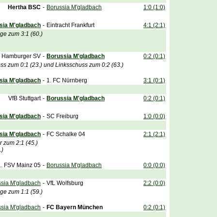
Hertha BSC
-
Borussia M'gladbach
1:0 (1:0)
sia M'gladbach
-
Eintracht Frankfurt
4:1 (2:1)
ge zum 3:1 (60.)
Hamburger SV
-
Borussia M'gladbach
0:2 (0:1)
s zum 0:1 (23.) und Linksschuss zum 0:2 (63.)
sia M'gladbach
-
1. FC Nürnberg
3:1 (0:1)
VfB Stuttgart
-
Borussia M'gladbach
0:2 (0:1)
sia M'gladbach
-
SC Freiburg
1:0 (0:0)
sia M'gladbach
-
FC Schalke 04
2:1 (2:1)
 zum 2:1 (45.)
.)
1. FSV Mainz 05
-
Borussia M'gladbach
0:0 (0:0)
sia M'gladbach
-
VfL Wolfsburg
2:2 (0:0)
ge zum 1:1 (59.)
sia M'gladbach
-
FC Bayern München
0:2 (0:1)