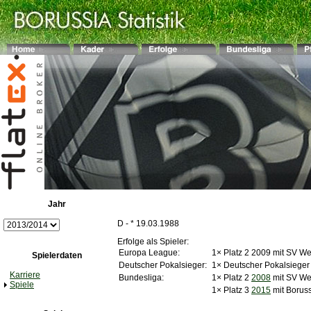
Jahr
D - * 19.03.1988
Erfolge als Spieler:
Europa League:
1× Platz 2 2009 mit SV W
Spielerdaten
Deutscher Pokalsieger:
1× Deutscher Pokalsiege
Karriere
Bundesliga:
1× Platz 2
2008
mit SV We
Spiele
1× Platz 3
2015
mit Borus