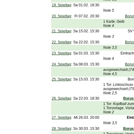
19. Spieltag
:
Sa 01.02.
18:30
Note 5
20. Spieltag
:
Fr 07.02.
20:30
Borus
1 Karte:
Gelb
Note 4
21. Spieltag
:
Sa 15.02.
15:30
SV 
Note 3
22. Spieltag
:
Sa 22.02.
15:30
Borus
Note 3,5
23. Spieltag
:
Sa 01.03.
15:30
Eintrac
Note 4
24. Spieltag
:
Sa 08.03.
15:30
Borus
ausgewechselt (74
Note 4,5
25. Spieltag
:
Sa 15.03.
15:30
Bor
1 Tor:
Linksschuss 
ausgewechselt (75
Note 2,5
26. Spieltag
:
Sa 22.03.
18:30
Borus
1 Tor:
Kopfball zum
1 Torvorlage:
Vorla
Note 2
27. Spieltag
:
Mi 26.03.
20:00
Eint
Note 3,5
28. Spieltag
:
So 30.03.
15:30
Borus