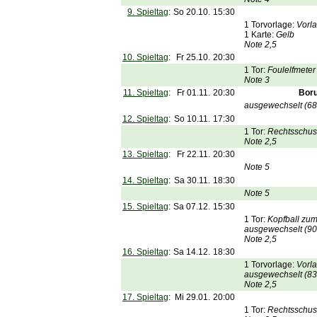
9. Spieltag
:
So 20.10.
15:30
1 Torvorlage:
Vorla
1 Karte:
Gelb
Note 2,5
10. Spieltag
:
Fr 25.10.
20:30
1 Tor:
Foulelfmeter
Note 3
11. Spieltag
:
Fr 01.11.
20:30
Bor
ausgewechselt (68
12. Spieltag
:
So 10.11.
17:30
1 Tor:
Rechtsschuss
Note 2,5
13. Spieltag
:
Fr 22.11.
20:30
Note 5
14. Spieltag
:
Sa 30.11.
18:30
Note 5
15. Spieltag
:
Sa 07.12.
15:30
1 Tor:
Kopfball zum
ausgewechselt (90
Note 2,5
16. Spieltag
:
Sa 14.12.
18:30
1 Torvorlage:
Vorla
ausgewechselt (83
Note 2,5
17. Spieltag
:
Mi 29.01.
20:00
1 Tor:
Rechtsschuss