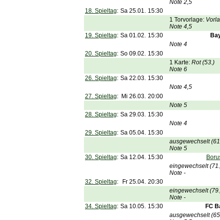
Note 2,5
18. Spieltag
:
Sa 25.01.
15:30
1 Torvorlage:
Vorla
Note 4,5
19. Spieltag
:
Sa 01.02.
15:30
Bay
Note 4
20. Spieltag
:
So 09.02.
15:30
1 Karte:
Rot (53.)
Note 6
26. Spieltag
:
Sa 22.03.
15:30
Note 4,5
27. Spieltag
:
Mi 26.03.
20:00
Note 5
28. Spieltag
:
Sa 29.03.
15:30
Note 4
29. Spieltag
:
Sa 05.04.
15:30
ausgewechselt (61
Note 5
30. Spieltag
:
Sa 12.04.
15:30
Boru
eingewechselt (71.
Note -
32. Spieltag
:
Fr 25.04.
20:30
eingewechselt (79.
Note -
34. Spieltag
:
Sa 10.05.
15:30
FC B
ausgewechselt (65