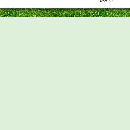
Note 5,5