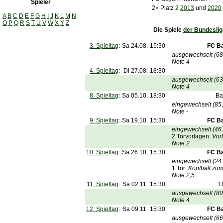
Spieler
2× Platz 2
2013
und
2020
A
B
C
D
E
F
G
H
I
J
K
L
M
N
O
P
Q
R
S
T
U
V
W
X
Y
Z
Die Spiele
der Bundesli
3. Spieltag
:
Sa 24.08.
15:30
FC B
ausgewechselt (68
Note 4
4. Spieltag
:
Di 27.08.
18:30
ausgewechselt (63
Note 4
8. Spieltag
:
Sa 05.10.
18:30
Ba
eingewechselt (85.
Note -
9. Spieltag
:
Sa 19.10.
15:30
FC B
eingewechselt (46.
2 Torvorlagen:
Vor
Note 2
10. Spieltag
:
Sa 26.10.
15:30
FC B
eingewechselt (24.
1 Tor:
Kopfball zum
Note 2,5
11. Spieltag
:
Sa 02.11.
15:30
1
ausgewechselt (80
Note 4
12. Spieltag
:
Sa 09.11.
15:30
FC B
ausgewechselt (66