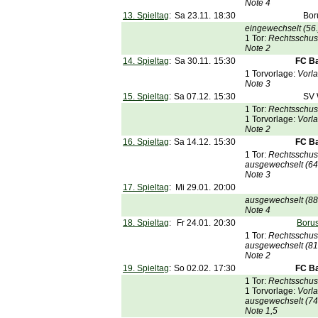
Note 4
13. Spieltag
:
Sa 23.11.
18:30
Bor
eingewechselt (56.
1 Tor:
Rechtsschuss
Note 2
14. Spieltag
:
Sa 30.11.
15:30
FC B
1 Torvorlage:
Vorla
Note 3
15. Spieltag
:
Sa 07.12.
15:30
SV 
1 Tor:
Rechtsschuss
1 Torvorlage:
Vorla
Note 2
16. Spieltag
:
Sa 14.12.
15:30
FC B
1 Tor:
Rechtsschuss
ausgewechselt (64
Note 3
17. Spieltag
:
Mi 29.01.
20:00
ausgewechselt (88
Note 4
18. Spieltag
:
Fr 24.01.
20:30
Borus
1 Tor:
Rechtsschuss
ausgewechselt (81
Note 2
19. Spieltag
:
So 02.02.
17:30
FC B
1 Tor:
Rechtsschuss
1 Torvorlage:
Vorla
ausgewechselt (74
Note 1,5