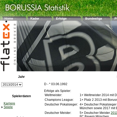
Jahr
D - * 03.06.1992
Erfolge als Spieler:
Weltmeister:
1× Weltmeister 2014 mit 
Spielerdaten
Champions League:
1× Platz 2 2013 mit Boru
Karriere
Deutscher Pokalsieger:
4× Deutscher Pokalsieger
Spiele
München sowie 2017 mit 
Deutscher Meister:
5× Deutscher Meister
201
FC Bayern München