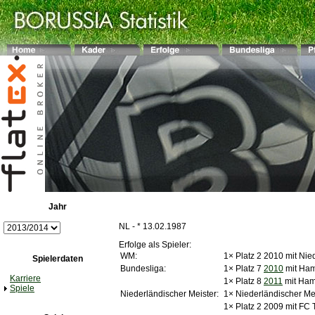
Jahr
NL - * 13.02.1987
Erfolge als Spieler:
WM:
1× Platz 2 2010 mit Nie
Spielerdaten
Bundesliga:
1× Platz 7
2010
mit Ha
Karriere
1× Platz 8
2011
mit Ham
Spiele
Niederländischer Meister:
1× Niederländischer Me
1× Platz 2 2009 mit FC