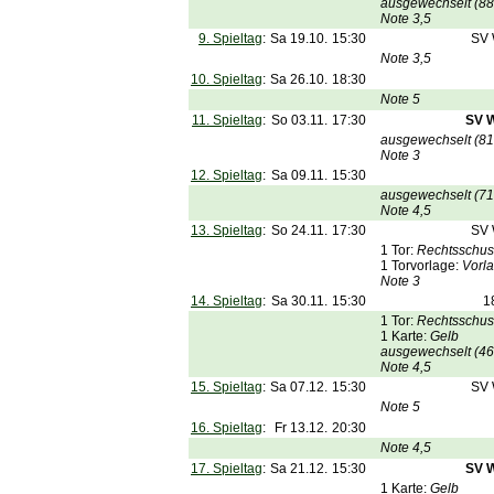
ausgewechselt (88
Note 3,5
9. Spieltag
:
Sa 19.10.
15:30
SV 
Note 3,5
10. Spieltag
:
Sa 26.10.
18:30
Note 5
11. Spieltag
:
So 03.11.
17:30
SV 
ausgewechselt (81
Note 3
12. Spieltag
:
Sa 09.11.
15:30
ausgewechselt (71
Note 4,5
13. Spieltag
:
So 24.11.
17:30
SV 
1 Tor:
Rechtsschuss
1 Torvorlage:
Vorla
Note 3
14. Spieltag
:
Sa 30.11.
15:30
1
1 Tor:
Rechtsschuss
1 Karte:
Gelb
ausgewechselt (46
Note 4,5
15. Spieltag
:
Sa 07.12.
15:30
SV 
Note 5
16. Spieltag
:
Fr 13.12.
20:30
Note 4,5
17. Spieltag
:
Sa 21.12.
15:30
SV 
1 Karte:
Gelb