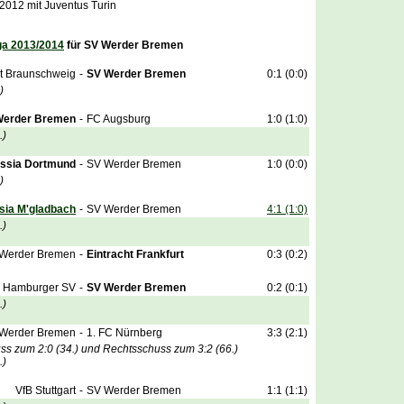
 2012 mit Juventus Turin
ga 2013/2014
für SV Werder Bremen
ht Braunschweig
-
SV Werder Bremen
0:1 (0:0)
)
Werder Bremen
-
FC Augsburg
1:0 (1:0)
.)
ssia Dortmund
-
SV Werder Bremen
1:0 (0:0)
)
sia M'gladbach
-
SV Werder Bremen
4:1 (1:0)
.)
Werder Bremen
-
Eintracht Frankfurt
0:3 (0:2)
Hamburger SV
-
SV Werder Bremen
0:2 (0:1)
.)
Werder Bremen
-
1. FC Nürnberg
3:3 (2:1)
ss zum 2:0 (34.) und Rechtsschuss zum 3:2 (66.)
.)
VfB Stuttgart
-
SV Werder Bremen
1:1 (1:1)