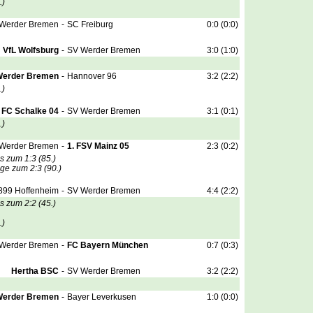
.)
Werder Bremen
-
SC Freiburg
0:0 (0:0)
VfL Wolfsburg
-
SV Werder Bremen
3:0 (1:0)
Werder Bremen
-
Hannover 96
3:2 (2:2)
.)
FC Schalke 04
-
SV Werder Bremen
3:1 (0:1)
.)
Werder Bremen
-
1. FSV Mainz 05
2:3 (0:2)
 zum 1:3 (85.)
ge zum 2:3 (90.)
899 Hoffenheim
-
SV Werder Bremen
4:4 (2:2)
 zum 2:2 (45.)
.)
Werder Bremen
-
FC Bayern München
0:7 (0:3)
Hertha BSC
-
SV Werder Bremen
3:2 (2:2)
Werder Bremen
-
Bayer Leverkusen
1:0 (0:0)