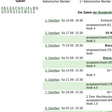
Spieler
Italienischer Meister:
1× Italienischer Meister
A
B
C
D
E
F
G
H
I
J
K
L
M
N
O
P
Q
R
S
T
U
V
W
X
Y
Z
Die Spiele
der Bundesli
1. Spieltag
:
Sa 10.08.
18:30
Eintrac
eingewechselt (61.
Note 4
2. Spieltag
:
Sa 17.08.
15:30
SV 
ausgewechselt (72
Note 5
3. Spieltag
:
Fr 23.08.
20:30
Boru
eingewechselt (76.
Note -
4. Spieltag
:
Sa 31.08.
15:30
Borus
ausgewechselt (30
Note 4
5. Spieltag
:
Sa 14.09.
15:30
SV 
Note 5
6. Spieltag
:
Sa 21.09.
15:30
ausgewechselt (74
Note 4,5
7. Spieltag
:
So 29.09.
15:30
SV 
2 Tore:
Rechtsschu
ausgewechselt (84
Note 1,5
8. Spieltag
:
Sa 05.10.
15:30