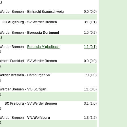
.)
Werder Bremen
-
Eintracht Braunschweig
0:0 (0:0)
FC Augsburg
-
SV Werder Bremen
3:1 (1:1)
Werder Bremen
-
Borussia Dortmund
1:5 (0:2)
.)
Werder Bremen
-
Borussia M'gladbach
1:1 (0:1)
)
ntracht Frankfurt
-
SV Werder Bremen
0:0 (0:0)
)
Werder Bremen
-
Hamburger SV
1:0 (1:0)
)
Werder Bremen
-
VfB Stuttgart
1:1 (0:0)
)
SC Freiburg
-
SV Werder Bremen
3:1 (1:0)
)
Werder Bremen
-
VfL Wolfsburg
1:3 (1:2)
)