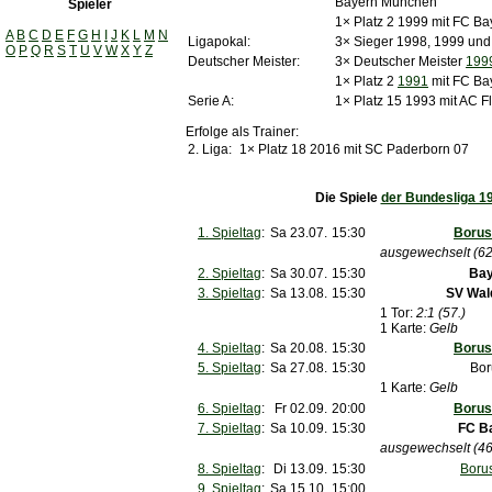
Bayern München
Spieler
1× Platz 2 1999 mit FC B
A
B
C
D
E
F
G
H
I
J
K
L
M
N
Ligapokal:
3× Sieger 1998, 1999 un
O
P
Q
R
S
T
U
V
W
X
Y
Z
Deutscher Meister:
3× Deutscher Meister
199
1× Platz 2
1991
mit FC Ba
Serie A:
1× Platz 15 1993 mit AC F
Erfolge als Trainer:
2. Liga:
1× Platz 18 2016 mit SC Paderborn 07
Die Spiele
der Bundesliga 1
1. Spieltag
:
Sa 23.07.
15:30
Borus
ausgewechselt (62
2. Spieltag
:
Sa 30.07.
15:30
Bay
3. Spieltag
:
Sa 13.08.
15:30
SV Wal
1 Tor:
2:1 (57.)
1 Karte:
Gelb
4. Spieltag
:
Sa 20.08.
15:30
Borus
5. Spieltag
:
Sa 27.08.
15:30
Bor
1 Karte:
Gelb
6. Spieltag
:
Fr 02.09.
20:00
Borus
7. Spieltag
:
Sa 10.09.
15:30
FC B
ausgewechselt (46
8. Spieltag
:
Di 13.09.
15:30
Boru
9. Spieltag
:
Sa 15.10.
15:00