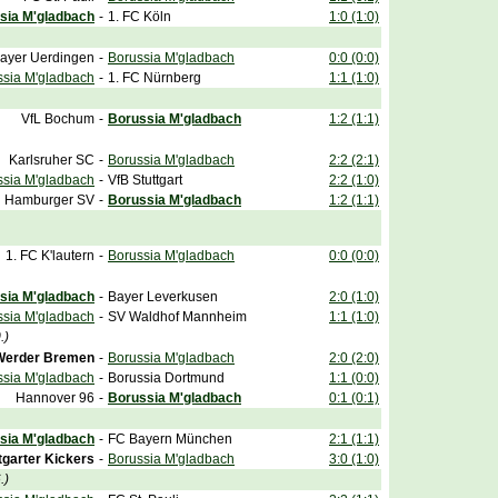
sia M'gladbach
-
1. FC Köln
1:0 (1:0)
ayer Uerdingen
-
Borussia M'gladbach
0:0 (0:0)
ssia M'gladbach
-
1. FC Nürnberg
1:1 (1:0)
VfL Bochum
-
Borussia M'gladbach
1:2 (1:1)
Karlsruher SC
-
Borussia M'gladbach
2:2 (2:1)
ssia M'gladbach
-
VfB Stuttgart
2:2 (1:0)
Hamburger SV
-
Borussia M'gladbach
1:2 (1:1)
1. FC K'lautern
-
Borussia M'gladbach
0:0 (0:0)
sia M'gladbach
-
Bayer Leverkusen
2:0 (1:0)
ssia M'gladbach
-
SV Waldhof Mannheim
1:1 (1:0)
.)
Werder Bremen
-
Borussia M'gladbach
2:0 (2:0)
ssia M'gladbach
-
Borussia Dortmund
1:1 (0:0)
Hannover 96
-
Borussia M'gladbach
0:1 (0:1)
sia M'gladbach
-
FC Bayern München
2:1 (1:1)
tgarter Kickers
-
Borussia M'gladbach
3:0 (1:0)
.)