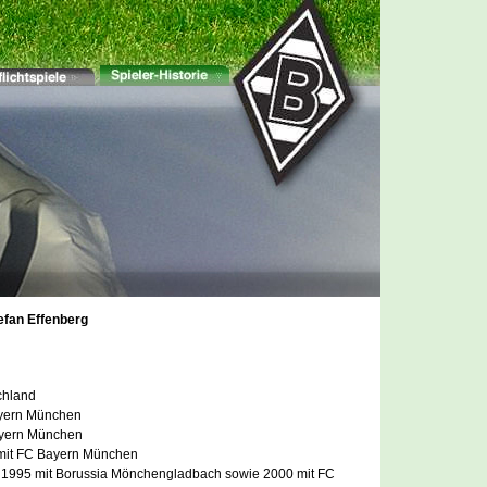
efan Effenberg
chland
ayern München
ayern München
 mit FC Bayern München
 1995 mit Borussia Mönchengladbach sowie 2000 mit FC