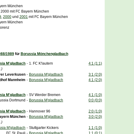
ayern München
d 2000 mit FC Bayern München
9
,
2000
und
2001
mit FC Bayern München
yern München
lorenz
988/1989
für
Borussia Mönchengladbach
sia M'gladbach
-
1. FC K'lautern
4:1 (1:1)
.)
er Leverkusen
-
Borussia M'gladbach
3:1 (2:0)
dhof Mannheim
-
Borussia M'gladbach
4:1 (2:0)
sia M'gladbach
-
SV Werder Bremen
4:1 (1:0)
ussia Dortmund
-
Borussia M'gladbach
0:0 (0:0)
sia M'gladbach
-
Hannover 96
2:0 (1:0)
ayern München
-
Borussia M'gladbach
3:0 (2:0)
.)
ssia M'gladbach
-
Stuttgarter Kickers
1:1 (1:0)
FC St. Pauli
-
Borussia M'gladbach
1:1 (0:1)