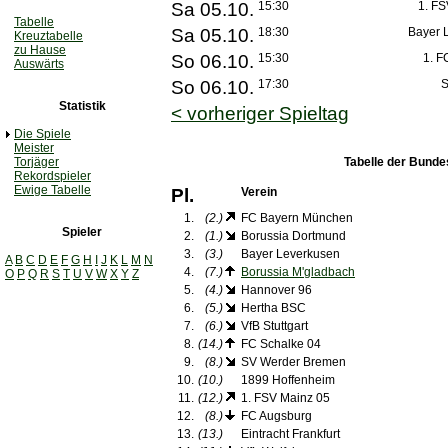
Sa 05.10.
15:30
1. FS
Tabelle
Sa 05.10.
18:30
Bayer 
Kreuztabelle
zu Hause
So 06.10.
15:30
1. F
Auswärts
So 06.10.
17:30
S
Statistik
< vorheriger Spieltag
Die Spiele
Meister
Torjäger
Tabelle der Bunde
Rekordspieler
Ewige Tabelle
Pl.
Verein
1.
(2.)
FC Bayern München
Spieler
2.
(1.)
Borussia Dortmund
3.
(3.)
Bayer Leverkusen
A
B
C
D
E
F
G
H
I
J
K
L
M
N
4.
(7.)
Borussia M'gladbach
O
P
Q
R
S
T
U
V
W
X
Y
Z
5.
(4.)
Hannover 96
6.
(5.)
Hertha BSC
7.
(6.)
VfB Stuttgart
8.
(14.)
FC Schalke 04
9.
(8.)
SV Werder Bremen
10.
(10.)
1899 Hoffenheim
11.
(12.)
1. FSV Mainz 05
12.
(8.)
FC Augsburg
13.
(13.)
Eintracht Frankfurt