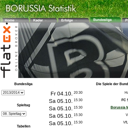
Bundesliga
Die Spiele der Bund
Fr 04.10.
20:30
H
Sa 05.10.
15:30
FC 
Spieltag
Sa 05.10.
15:30
Borussia 
Sa 05.10.
15:30
V
Sa 05.10.
15:30
Vf
Tabellen