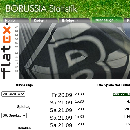
Bundesliga
Die Spiele der Bund
Fr 20.09.
20:30
Borussia 
Sa 21.09.
15:30
H
Spieltag
Sa 21.09.
15:30
VfL
Sa 21.09.
15:30
1. 
Sa 21.09.
15:30
1. F
Tabellen