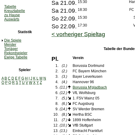
Sa 21.09.
15:30
Ha
Tabelle
Sa 21.09.
18:30
FC 
Kreuztabelle
zu Hause
So 22.09.
15:30
Auswärts
So 22.09.
17:30
V
Statistik
< vorheriger Spieltag
Die Spiele
Meister
Torjäger
Tabelle der Bunde
Rekordspieler
Ewige Tabelle
Pl.
Verein
1.
(1.)
Borussia Dortmund
Spieler
2.
(2.)
FC Bayern München
3.
(3.)
Bayer Leverkusen
A
B
C
D
E
F
G
H
I
J
K
L
M
N
4.
(4.)
Hannover 96
O
P
Q
R
S
T
U
V
W
X
Y
Z
5.
(11.)
Borussia M'gladbach
6.
(12.)
VfL Wolfsburg
7.
(5.)
1. FSV Mainz 05
8.
(6.)
FC Augsburg
9.
(14.)
SV Werder Bremen
10.
(8.)
Hertha BSC
11.
(7.)
1899 Hoffenheim
12.
(10.)
VfB Stuttgart
13.
(13.)
Eintracht Frankfurt