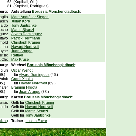
68.
(Kopfball, Olic)
e
81.
(Kopfball, Rodríguez)
burg:
Aufstellung
Borussia Mönchengladbach
:
aglio
Marc-André ter Stegen
räsch
Julian Korb
aldo
Tony Jantschke
oche
Martin Stranzl
íguez
Alvaro Dominguez
stavo
Patrick Herrmann
rnold
Christoph Kramer
rinha
Havard Nordtveit
ruyne
Juan Arango
risic
Raffael
a Olic
Max Kruse
burg:
Wechsel
Borussia Mönchengladbach
:
giuri
Oscar Wendt
(69.)
für
Alvaro Dominguez
(46.)
Polak
Granit Xhaka
(85.)
für
Havard Nordtveit
(69.)
häfer
Branimir Hrgota
(90.)
für
Juan Arango
(73.)
burg:
Karten
Borussia Mönchengladbach
:
erisic
Gelb für
Christoph Kramer
Naldo
Gelb für
Havard Nordtveit
Gelb für
Martin Stranzl
Gelb für
Tony Jantschke
cking
Trainer:
Lucien Favre