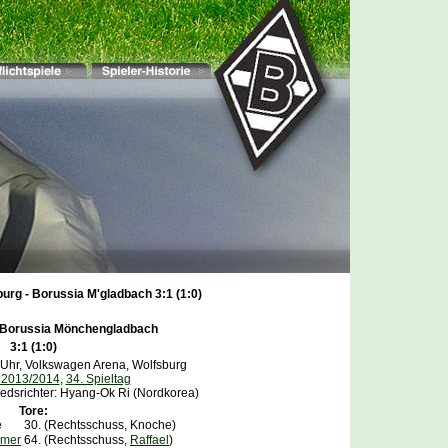
burg - Borussia M'gladbach 3:1 (1:0)
Borussia Mönchengladbach
3:1 (1:0)
 Uhr, Volkswagen Arena, Wolfsburg
 2013/2014
,
34. Spieltag
edsrichter: Hyang-Ok Ri (Nordkorea)
Tore:
yne
30.
(Rechtsschuss, Knoche)
amer
64.
(Rechtsschuss,
Raffael
)