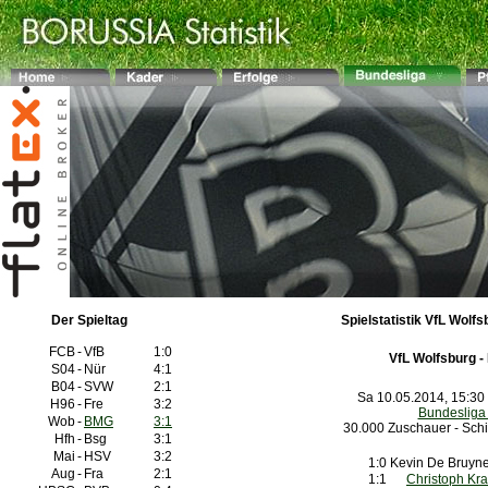
Der Spieltag
Spielstatistik VfL Wolfs
FCB
-
VfB
1:0
VfL Wolfsburg -
S04
-
Nür
4:1
B04
-
SVW
2:1
Sa 10.05.2014, 15:30
H96
-
Fre
3:2
Bundesliga
Wob
-
BMG
3:1
30.000 Zuschauer - Schi
Hfh
-
Bsg
3:1
Mai
-
HSV
3:2
1:0
Kevin De Bru
Aug
-
Fra
2:1
1:1
Christoph Kr