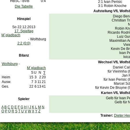
HBSC
-
BVB
0:4
2:1
Ivan Perisic
3:1
Robin Knoch
Die Tabelle
Aufstellung VfL Wolfs
Diego Ben
Hinspiel
Christian T
N
So 22.12.2013
Robin Kn
17. Spieltag
Ricardo Rodr
M´gladbach
Luiz Gu
- Wolfsburg
Maximilian A
2:2 (0:0)
Viei
Kevin De B
Ivan Pe
Bilanz
Ivic
Wechsel VfL Wolfs
Wolfsburg
-
Daniel Cali
M´gladbach
für Vieirinha 
S
U
N
∑
Jan 
Heim
15
3
2
20
für Ivan Perisic 
Ausw.
7
3
11
21
Marcel Sc
Ges.
22
6
13
41
für Kevin De Bruyne 
Karten VfL Wolfs
Gelb für Ivan P
Spieler
Gelb für 
A
B
C
D
E
F
G
H
I
J
K
L
M
N
O
P
Q
R
S
T
U
V
W
X
Y
Z
Trainer:
Dieter He