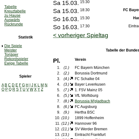
Sa 15.03.
15:30
Tabelle
Sa 15.03.
18:30
FC Baye
Kreuztabelle
zu Hause
So 16.03.
15:30
Ha
Auswärts
Rückrunde
So 16.03.
17:30
Eintra
< vorheriger Spieltag
Statistik
Die Spiele
Meister
Tabelle der Bundes
Torjäger
Rekordspieler
Pl.
Verein
Ewige Tabelle
1.
(1.)
FC Bayern München
2.
(2.)
Borussia Dortmund
Spieler
3.
(4.)
FC Schalke 04
4.
(3.)
Bayer Leverkusen
A
B
C
D
E
F
G
H
I
J
K
L
M
N
O
P
Q
R
S
T
U
V
W
X
Y
Z
5.
(7.)
1. FSV Mainz 05
6.
(5.)
VfL Wolfsburg
7.
(8.)
Borussia M'gladbach
8.
(6.)
FC Augsburg
9.
(9.)
Hertha BSC
10.
(10.)
1899 Hoffenheim
11.
(12.)
Hannover 96
12.
(11.)
SV Werder Bremen
13.
(13.)
Eintracht Frankfurt