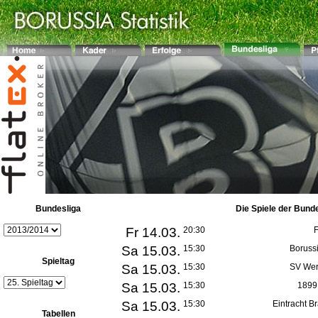
Bundesliga
Die Spiele der Bund
Fr 14.03.
20:30
Sa 15.03.
15:30
Boruss
Spieltag
Sa 15.03.
15:30
SV Wer
Sa 15.03.
15:30
1899
Sa 15.03.
15:30
Eintracht 
Tabellen