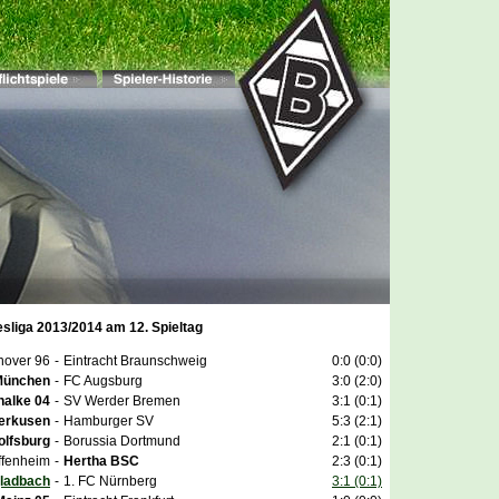
esliga 2013/2014 am 12. Spieltag
over 96
-
Eintracht Braunschweig
0:0 (0:0)
München
-
FC Augsburg
3:0 (2:0)
halke 04
-
SV Werder Bremen
3:1 (0:1)
erkusen
-
Hamburger SV
5:3 (2:1)
olfsburg
-
Borussia Dortmund
2:1 (0:1)
ffenheim
-
Hertha BSC
2:3 (0:1)
gladbach
-
1. FC Nürnberg
3:1 (0:1)