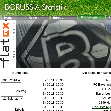
Bundesliga
Die Spiele der Bund
Fr 08.11.
20:30
Hann
Sa 09.11.
15:30
FC Bayern 
Sa 09.11.
15:30
FC Sc
Spieltag
Sa 09.11.
15:30
Bayer Lev
Sa 09.11.
15:30
VfL W
Sa 09.11.
15:30
1899 Ho
Sa 09.11.
18:30
Borussia M'
Tabellen