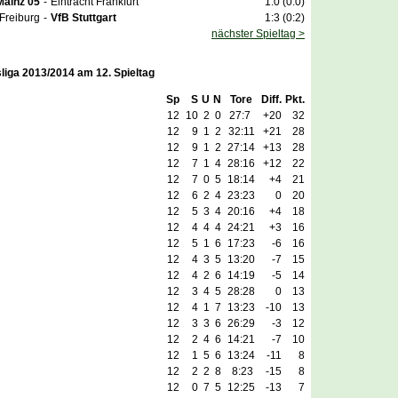
Mainz 05
-
Eintracht Frankfurt
1:0 (0:0)
Freiburg
-
VfB Stuttgart
1:3 (0:2)
nächster Spieltag >
liga 2013/2014 am 12. Spieltag
Sp
S
U
N
Tore
Diff.
Pkt.
12
10
2
0
27:7
+20
32
12
9
1
2
32:11
+21
28
12
9
1
2
27:14
+13
28
12
7
1
4
28:16
+12
22
12
7
0
5
18:14
+4
21
12
6
2
4
23:23
0
20
12
5
3
4
20:16
+4
18
12
4
4
4
24:21
+3
16
12
5
1
6
17:23
-6
16
12
4
3
5
13:20
-7
15
12
4
2
6
14:19
-5
14
12
3
4
5
28:28
0
13
12
4
1
7
13:23
-10
13
12
3
3
6
26:29
-3
12
12
2
4
6
14:21
-7
10
12
1
5
6
13:24
-11
8
12
2
2
8
8:23
-15
8
12
0
7
5
12:25
-13
7