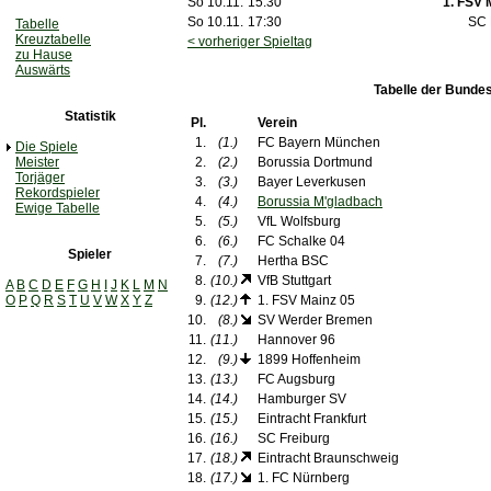
So 10.11.
15:30
1. FSV 
So 10.11.
17:30
SC 
Tabelle
Kreuztabelle
< vorheriger Spieltag
zu Hause
Auswärts
Tabelle der Bundes
Statistik
Pl.
Verein
1.
(1.)
FC Bayern München
Die Spiele
Meister
2.
(2.)
Borussia Dortmund
Torjäger
3.
(3.)
Bayer Leverkusen
Rekordspieler
4.
(4.)
Borussia M'gladbach
Ewige Tabelle
5.
(5.)
VfL Wolfsburg
6.
(6.)
FC Schalke 04
Spieler
7.
(7.)
Hertha BSC
8.
(10.)
VfB Stuttgart
A
B
C
D
E
F
G
H
I
J
K
L
M
N
O
P
Q
R
S
T
U
V
W
X
Y
Z
9.
(12.)
1. FSV Mainz 05
10.
(8.)
SV Werder Bremen
11.
(11.)
Hannover 96
12.
(9.)
1899 Hoffenheim
13.
(13.)
FC Augsburg
14.
(14.)
Hamburger SV
15.
(15.)
Eintracht Frankfurt
16.
(16.)
SC Freiburg
17.
(18.)
Eintracht Braunschweig
18.
(17.)
1. FC Nürnberg