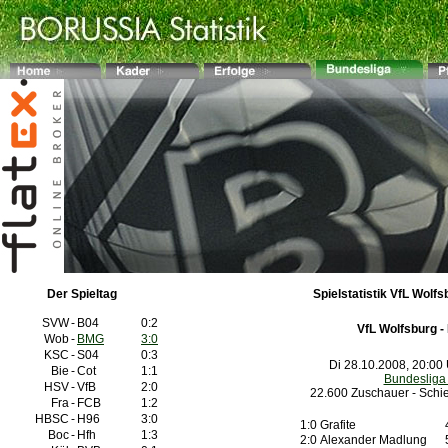
Der Spieltag
Spielstatistik VfL Wolfs
SVW
-
B04
0:2
VfL Wolfsburg -
Wob
-
BMG
3:0
KSC
-
S04
0:3
Di 28.10.2008, 20:00
Bie
-
Cot
1:1
Bundesliga
HSV
-
VfB
2:0
22.600 Zuschauer - Schie
Fra
-
FCB
1:2
HBSC
-
H96
3:0
1:0
Grafite
Boc
-
Hfh
1:3
2:0
Alexander Madlung