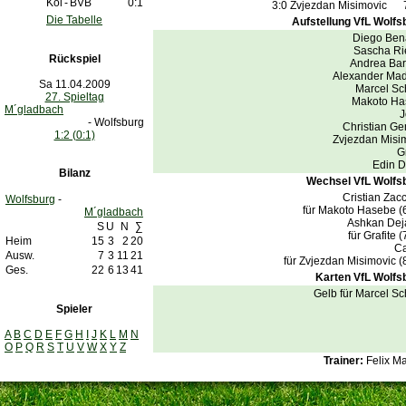
Köl
-
BVB
0:1
3:0
Zvjezdan Misimovic
Die Tabelle
Aufstellung VfL Wolfs
Diego Ben
Sascha Ri
Rückspiel
Andrea Bar
Alexander Ma
Sa 11.04.2009
Marcel Sc
27. Spieltag
Makoto Ha
M´gladbach
J
- Wolfsburg
Christian Ge
1:2 (0:1)
Zvjezdan Misi
G
Edin 
Bilanz
Wechsel VfL Wolfs
Cristian Zac
Wolfsburg
-
für Makoto Hasebe 
M´gladbach
Ashkan Dej
S
U
N
∑
für Grafite 
Heim
15
3
2
20
Ca
Ausw.
7
3
11
21
für Zvjezdan Misimovic 
Ges.
22
6
13
41
Karten VfL Wolfs
Gelb für Marcel Sc
Spieler
A
B
C
D
E
F
G
H
I
J
K
L
M
N
O
P
Q
R
S
T
U
V
W
X
Y
Z
Trainer:
Felix M