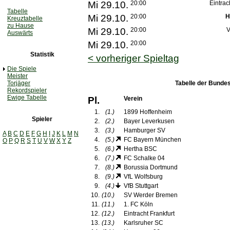
Mi 29.10.
20:00
Eintrac
Tabelle
Mi 29.10.
20:00
H
Kreuztabelle
zu Hause
Mi 29.10.
20:00
V
Auswärts
Mi 29.10.
20:00
Statistik
< vorheriger Spieltag
Die Spiele
Meister
Torjäger
Tabelle der Bundes
Rekordspieler
Ewige Tabelle
Pl.
Verein
1.
(1.)
1899 Hoffenheim
Spieler
2.
(2.)
Bayer Leverkusen
3.
(3.)
Hamburger SV
A
B
C
D
E
F
G
H
I
J
K
L
M
N
4.
(5.)
FC Bayern München
O
P
Q
R
S
T
U
V
W
X
Y
Z
5.
(6.)
Hertha BSC
6.
(7.)
FC Schalke 04
7.
(8.)
Borussia Dortmund
8.
(9.)
VfL Wolfsburg
9.
(4.)
VfB Stuttgart
10.
(10.)
SV Werder Bremen
11.
(11.)
1. FC Köln
12.
(12.)
Eintracht Frankfurt
13.
(13.)
Karlsruher SC