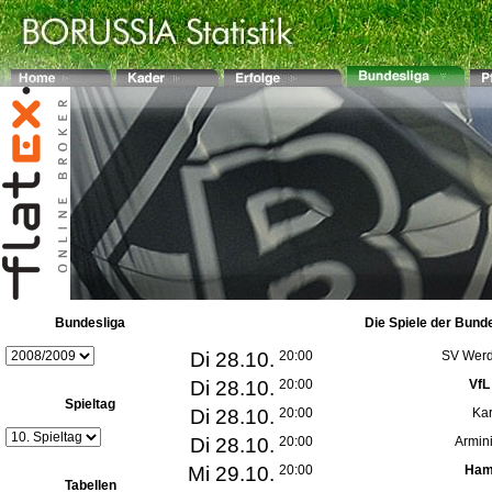
Bundesliga
Die Spiele der Bund
Di 28.10.
20:00
SV Werd
Di 28.10.
20:00
VfL
Spieltag
Di 28.10.
20:00
Kar
Di 28.10.
20:00
Armini
Mi 29.10.
20:00
Ham
Tabellen