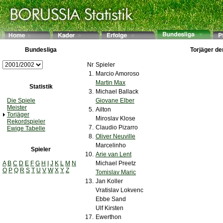
Bundesliga
Torjäger de
Nr
Spieler
1.
Marcio Amoroso
Martin Max
Statistik
3.
Michael Ballack
Die Spiele
Giovane Elber
Meister
5.
Ailton
Torjäger
Miroslav Klose
Rekordspieler
7.
Claudio Pizarro
Ewige Tabelle
8.
Oliver Neuville
Marcelinho
Spieler
10.
Arie van Lent
A
B
C
D
E
F
G
H
I
J
K
L
M
N
Michael Preetz
O
P
Q
R
S
T
U
V
W
X
Y
Z
Tomislav Maric
13.
Jan Koller
Vratislav Lokvenc
Ebbe Sand
Ulf Kirsten
17.
Ewerthon