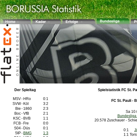
Der Spieltag
Spielstatistik FC St. P
MSV
-
HRo
0:1
FC St. Pauli -
B
SVW
-
Köl
3:2
Bie
-
1860
2:3
Sa 10.
Boc
-
VfB
2:1
Bundesliga
KSC
-
BVB
1:1
20.578 Zuschauer - Schied
FCB
-
Fre
0:0
S04
-
Düs
0:1
0:1
J
StP
-
BMG
1:3
1:1
Tor