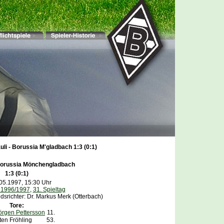
auli - Borussia M'gladbach 1:3 (0:1)
orussia Mönchengladbach
1:3 (0:1)
05.1997, 15:30 Uhr
 1996/1997
,
31. Spieltag
srichter: Dr. Markus Merk (Otterbach)
Tore:
örgen Pettersson
11.
sten Fröhling
53.