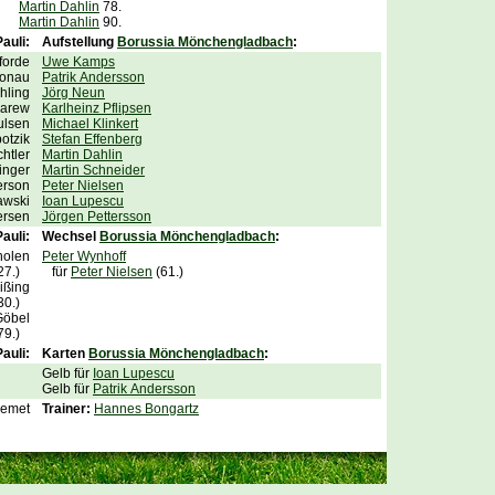
Martin Dahlin
78.
Martin Dahlin
90.
auli:
Aufstellung
Borussia Mönchengladbach
:
forde
Uwe Kamps
ronau
Patrik Andersson
hling
Jörg Neun
sarew
Karlheinz Pflipsen
ulsen
Michael Klinkert
otzik
Stefan Effenberg
htler
Martin Dahlin
inger
Martin Schneider
erson
Peter Nielsen
awski
Ioan Lupescu
ersen
Jörgen Pettersson
auli:
Wechsel
Borussia Mönchengladbach
:
holen
Peter Wynhoff
(27.)
für
Peter Nielsen
(61.)
ißing
(30.)
Göbel
(79.)
auli:
Karten
Borussia Mönchengladbach
:
Gelb für
Ioan Lupescu
Gelb für
Patrik Andersson
Nemet
Trainer:
Hannes Bongartz