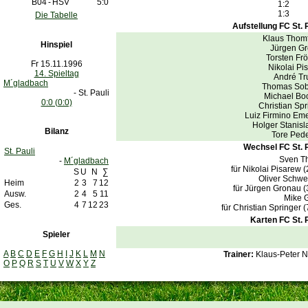
B04
-
HSV
5:0
1:2
1:3
Die Tabelle
Aufstellung FC St. P
Klaus Thom
Hinspiel
Jürgen G
Torsten Frö
Fr 15.11.1996
Nikolai Pi
14. Spieltag
André Tr
M´gladbach
Thomas Sob
- St. Pauli
Michael Boc
0:0 (0:0)
Christian Spr
Luiz Firmino Em
Holger Stanisl
Bilanz
Tore Ped
Wechsel FC St. P
St. Pauli
Sven T
-
M´gladbach
für Nikolai Pisarew 
S
U
N
∑
Oliver Schwe
Heim
2
3
7
12
für Jürgen Gronau 
Ausw.
2
4
5
11
Mike 
Ges.
4
7
12
23
für Christian Springer 
Karten FC St. P
Spieler
A
B
C
D
E
F
G
H
I
J
K
L
M
N
Trainer:
Klaus-Peter 
O
P
Q
R
S
T
U
V
W
X
Y
Z