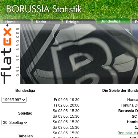
Bundesliga
Die Spiele der Bund
Fr 02.05.
19:30
Hansa
Fr 02.05.
20:00
Fortuna D
Sa 03.05.
15:30
Borussia 
Spieltag
Sa 03.05.
15:30
SC 
Sa 03.05.
15:30
Hambu
Sa 03.05.
15:30
1
Sa 03.05.
15:30
Borussia M'
Tabellen