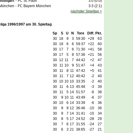
Stuttgart
-
FC St. Pauli
3:0 (0:0)
 München
-
FC Bayern München
3:3 (2:1)
nächster Spieltag >
liga 1996/1997 am 30. Spieltag
Sp
S
U
N
Tore
Diff.
Pkt.
30
18
9
3
59:30
+29
63
30
18
6
6
59:37
+22
60
30
17
7
6
71:30
+41
58
30
17
5
8
57:36
+21
56
30
12
11
7
44:42
+2
47
30
11
10
9
51:47
+4
43
30
11
8
11
47:42
+5
41
30
11
7
12
40:42
-2
40
30
10
10
10
33:35
-2
40
30
11
6
13
45:48
-3
39
30
11
5
14
51:57
-6
38
30
9
10
11
43:49
-6
37
30
10
6
14
33:39
-6
36
30
9
9
12
36:46
-10
36
30
9
7
14
31:41
-10
34
30
8
5
17
24:52
-28
29
30
7
6
17
31:55
-24
27
30
6
3
21
38:65
-27
21