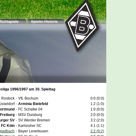
esliga 1996/1997 am 30. Spieltag
 Rostock
-
VfL Bochum
0:0 (0:0)
üsseldorf
-
Arminia Bielefeld
1:2 (1:0)
Dortmund
-
FC Schalke 04
1:0 (0:0)
Freiburg
-
MSV Duisburg
2:0 (0:0)
rger SV
-
SV Werder Bremen
3:2 (2:0)
. FC Köln
-
Karlsruher SC
4:1 (1:1)
gladbach
-
Bayer Leverkusen
2:2 (0:2)