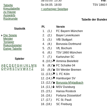
Sa 03.05.
15:30
VfB 
So 04.05.
18:00
TSV 1860
Tabelle
Kreuztabelle
< vorheriger Spieltag
zu Hause
Auswärts
Rückrunde
Tabelle der Bundes
Pl.
Verein
Statistik
1.
(1.)
FC Bayern München
Die Spiele
2.
(2.)
Bayer Leverkusen
Meister
3.
(3.)
VfB Stuttgart
Torjäger
4.
(4.)
Borussia Dortmund
Rekordspieler
5.
(5.)
VfL Bochum
Ewige Tabelle
6.
(6.)
TSV 1860 München
7.
(7.)
Karlsruher SC
Spieler
8.
(10.)
Arminia Bielefeld
A
B
C
D
E
F
G
H
I
J
K
L
M
N
9.
(8.)
FC Schalke 04
O
P
Q
R
S
T
U
V
W
X
Y
Z
10.
(9.)
SV Werder Bremen
11.
(13.)
1. FC Köln
12.
(14.)
Hamburger SV
13.
(12.)
Borussia M'gladbach
14.
(11.)
MSV Duisburg
15.
(15.)
Hansa Rostock
16.
(16.)
Fortuna Düsseldorf
17.
(17.)
FC St. Pauli
18.
(18.)
SC Freiburg