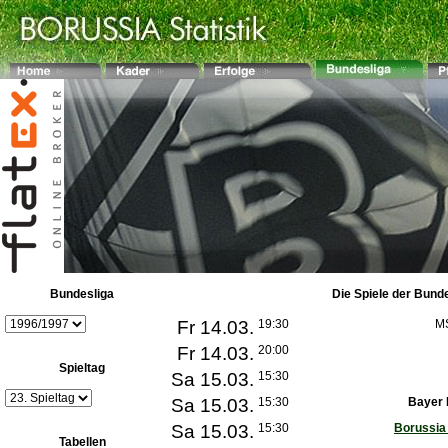
Bundesliga
Die Spiele der Bund
Fr 14.03.
19:30
M
Fr 14.03.
20:00
Spieltag
Sa 15.03.
15:30
Sa 15.03.
15:30
Bayer 
Sa 15.03.
15:30
Borussia
Tabellen