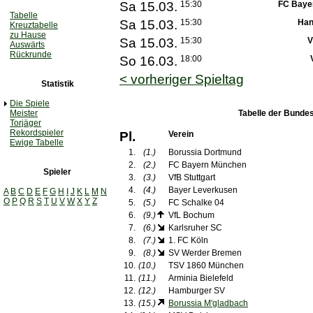
Sa 15.03.
15:30
FC Baye
Tabelle
Sa 15.03.
15:30
Han
Kreuztabelle
zu Hause
Sa 15.03.
15:30
V
Auswärts
Rückrunde
So 16.03.
18:00
< vorheriger Spieltag
Statistik
Die Spiele
Meister
Tabelle der Bundes
Torjäger
Rekordspieler
Pl.
Verein
Ewige Tabelle
1.
(1.)
Borussia Dortmund
2.
(2.)
FC Bayern München
Spieler
3.
(3.)
VfB Stuttgart
4.
(4.)
Bayer Leverkusen
A
B
C
D
E
F
G
H
I
J
K
L
M
N
O
P
Q
R
S
T
U
V
W
X
Y
Z
5.
(5.)
FC Schalke 04
6.
(9.)
VfL Bochum
7.
(6.)
Karlsruher SC
8.
(7.)
1. FC Köln
9.
(8.)
SV Werder Bremen
10.
(10.)
TSV 1860 München
11.
(11.)
Arminia Bielefeld
12.
(12.)
Hamburger SV
13.
(15.)
Borussia M'gladbach