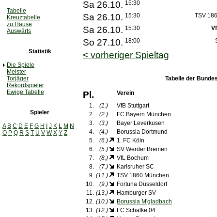
Sa 26.10.
15:30
Tabelle
Sa 26.10.
15:30
TSV 18
Kreuztabelle
zu Hause
Sa 26.10.
15:30
Vf
Auswärts
So 27.10.
18:00
Statistik
< vorheriger Spieltag
Die Spiele
Meister
Torjäger
Tabelle der Bundes
Rekordspieler
Ewige Tabelle
Pl.
Verein
1.
(1.)
VfB Stuttgart
Spieler
2.
(2.)
FC Bayern München
3.
(3.)
Bayer Leverkusen
A
B
C
D
E
F
G
H
I
J
K
L
M
N
4.
(4.)
Borussia Dortmund
O
P
Q
R
S
T
U
V
W
X
Y
Z
5.
(6.)
1. FC Köln
6.
(5.)
SV Werder Bremen
7.
(8.)
VfL Bochum
8.
(7.)
Karlsruher SC
9.
(11.)
TSV 1860 München
10.
(9.)
Fortuna Düsseldorf
11.
(13.)
Hamburger SV
12.
(10.)
Borussia M'gladbach
13.
(12.)
FC Schalke 04