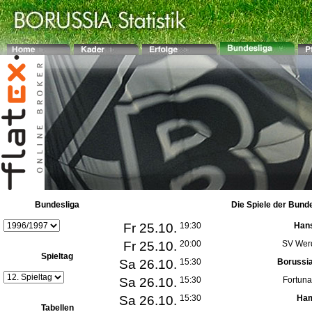
Bundesliga
Die Spiele der Bund
Fr 25.10.
19:30
Han
Fr 25.10.
20:00
SV Wer
Spieltag
Sa 26.10.
15:30
Borussi
Sa 26.10.
15:30
Fortuna
Sa 26.10.
15:30
Ham
Tabellen