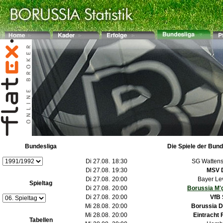
Bundesliga
Die Spiele der Bund
Di 27.08.
18:30
SG Wattens
Di 27.08.
19:30
MSV 
Di 27.08.
20:00
Bayer Le
Spieltag
Di 27.08.
20:00
Borussia M'
Di 27.08.
20:00
VfB 
Mi 28.08.
20:00
Borussia 
Mi 28.08.
20:00
Eintracht 
Tabellen