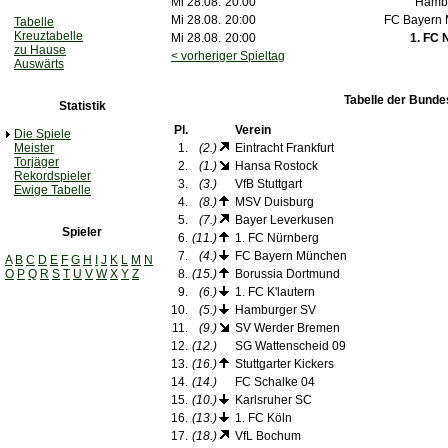
Mi 28.08.
20:00
Hamb
Mi 28.08.
20:00
FC Bayern
Tabelle
Kreuztabelle
Mi 28.08.
20:00
1. FC 
zu Hause
< vorheriger Spieltag
Auswärts
Tabelle der Bunde
Statistik
Pl.
Verein
Die Spiele
Meister
1.
(2.)
Eintracht Frankfurt
Torjäger
2.
(1.)
Hansa Rostock
Rekordspieler
3.
(3.)
VfB Stuttgart
Ewige Tabelle
4.
(8.)
MSV Duisburg
5.
(7.)
Bayer Leverkusen
Spieler
6.
(11.)
1. FC Nürnberg
7.
(4.)
FC Bayern München
A
B
C
D
E
F
G
H
I
J
K
L
M
N
O
P
Q
R
S
T
U
V
W
X
Y
Z
8.
(15.)
Borussia Dortmund
9.
(6.)
1. FC K'lautern
10.
(5.)
Hamburger SV
11.
(9.)
SV Werder Bremen
12.
(12.)
SG Wattenscheid 09
13.
(16.)
Stuttgarter Kickers
14.
(14.)
FC Schalke 04
15.
(10.)
Karlsruher SC
16.
(13.)
1. FC Köln
17.
(18.)
VfL Bochum