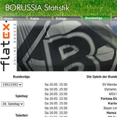
Bundesliga
Die Spiele der Bund
Sa 16.05.
15:30
SV Werde
Sa 16.05.
15:30
Dynamo 
Sa 16.05.
15:30
MSV 
Spieltag
Sa 16.05.
15:30
Fortuna Dü
Sa 16.05.
15:30
Karls
Sa 16.05.
15:30
Bayer Le
Sa 16.05.
15:30
Hansa
Tabellen