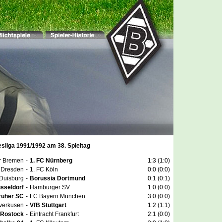
esliga 1991/1992 am 38. Spieltag
r Bremen
-
1. FC Nürnberg
1:3 (1:0)
Dresden
-
1. FC Köln
0:0 (0:0)
Duisburg
-
Borussia Dortmund
0:1 (0:1)
sseldorf
-
Hamburger SV
1:0 (0:0)
ruher SC
-
FC Bayern München
3:0 (0:0)
verkusen
-
VfB Stuttgart
1:2 (1:1)
 Rostock
-
Eintracht Frankfurt
2:1 (0:0)