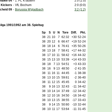
halke 04
-
1. FC K'lautern
2:0 (1:0)
r Kickers
-
VfL Bochum
2:0 (0:0)
cheid 09
-
Borussia M'gladbach
3:2 (1:2)
liga 1991/1992 am 38. Spieltag
Sp
S
U
N
Tore
Diff.
Pkt.
38
21
10
7
62:32
+30
52-24
38
20
12
6
66:47
+19
52-24
38
18
14
6
76:41
+35
50-26
38
13
18
7
58:41
+17
44-32
38
17
10
11
58:42
+16
44-32
38
15
13
10
53:39
+14
43-33
38
18
7
13
54:51
+3
43-33
38
16
9
13
48:50
-2
41-35
38
11
16
11
44:45
-1
38-38
38
13
10
15
59:61
-2
36-40
38
11
12
15
45:45
0
34-42
38
9
16
13
32:43
-11
34-42
38
10
14
14
37:49
-12
34-42
38
12
10
16
34:50
-16
34-42
38
10
13
15
38:55
-17
33-43
38
9
14
15
50:60
-10
32-44
38
10
11
17
53:64
-11
31-45