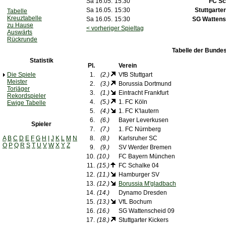
Sa 16.05.
15:30
FC Sc
Sa 16.05.
15:30
Stuttgarte
Tabelle
Kreuztabelle
Sa 16.05.
15:30
SG Wattens
zu Hause
< vorheriger Spieltag
Auswärts
Rückrunde
Tabelle der Bundes
Statistik
Pl.
Verein
Die Spiele
1.
(2.)
VfB Stuttgart
Meister
2.
(3.)
Borussia Dortmund
Torjäger
3.
(1.)
Eintracht Frankfurt
Rekordspieler
4.
(5.)
1. FC Köln
Ewige Tabelle
5.
(4.)
1. FC K'lautern
6.
(6.)
Bayer Leverkusen
Spieler
7.
(7.)
1. FC Nürnberg
A
B
C
D
E
F
G
H
I
J
K
L
M
N
8.
(8.)
Karlsruher SC
O
P
Q
R
S
T
U
V
W
X
Y
Z
9.
(9.)
SV Werder Bremen
10.
(10.)
FC Bayern München
11.
(15.)
FC Schalke 04
12.
(11.)
Hamburger SV
13.
(12.)
Borussia M'gladbach
14.
(14.)
Dynamo Dresden
15.
(13.)
VfL Bochum
16.
(16.)
SG Wattenscheid 09
17.
(18.)
Stuttgarter Kickers