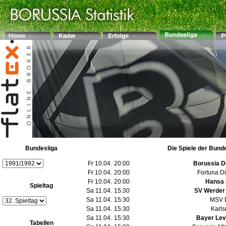
Bundesliga
Die Spiele der Bund
Fr 10.04.
20:00
Borussia 
Fr 10.04.
20:00
Fortuna D
Fr 10.04.
20:00
Hansa 
Spieltag
Sa 11.04.
15:30
SV Werder
Sa 11.04.
15:30
MSV 
Sa 11.04.
15:30
Karls
Sa 11.04.
15:30
Bayer Le
Tabellen