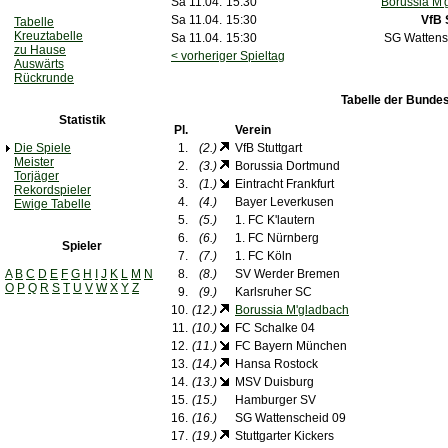
Sa 11.04.
15:30
Borussia M'
Sa 11.04.
15:30
VfB 
Tabelle
Kreuztabelle
Sa 11.04.
15:30
SG Wattens
zu Hause
< vorheriger Spieltag
Auswärts
Rückrunde
Tabelle der Bundes
Statistik
Pl.
Verein
Die Spiele
1.
(2.)
VfB Stuttgart
Meister
2.
(3.)
Borussia Dortmund
Torjäger
3.
(1.)
Eintracht Frankfurt
Rekordspieler
4.
(4.)
Bayer Leverkusen
Ewige Tabelle
5.
(5.)
1. FC K'lautern
6.
(6.)
1. FC Nürnberg
Spieler
7.
(7.)
1. FC Köln
A
B
C
D
E
F
G
H
I
J
K
L
M
N
8.
(8.)
SV Werder Bremen
O
P
Q
R
S
T
U
V
W
X
Y
Z
9.
(9.)
Karlsruher SC
10.
(12.)
Borussia M'gladbach
11.
(10.)
FC Schalke 04
12.
(11.)
FC Bayern München
13.
(14.)
Hansa Rostock
14.
(13.)
MSV Duisburg
15.
(15.)
Hamburger SV
16.
(16.)
SG Wattenscheid 09
17.
(19.)
Stuttgarter Kickers