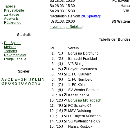
Sa 28.03.
15:30
FC Bayern
Sa 28.03.
15:30
Hansa
Tabelle
Kreuztabelle
Sa 28.03.
15:30
VfB 
zu Hause
Nachholspiele vom
28. Spieltag
:
Auswärts
Di 31.03.
20:00
SG Wattens
Rückrunde
< vorheriger Spieltag
Statistik
Tabelle der Bundes
Die Spiele
Meister
Pl.
Verein
Torjäger
1.
(1.)
Borussia Dortmund
Rekordspieler
2.
(2.)
Eintracht Frankfurt
Ewige Tabelle
3.
(3.)
VfB Stuttgart
4.
(5.)
Bayer Leverkusen
Spieler
5.
(4.)
1. FC K'lautern
A
B
C
D
E
F
G
H
I
J
K
L
M
N
6.
(6.)
1. FC Nürnberg
O
P
Q
R
S
T
U
V
W
X
Y
Z
7.
(7.)
1. FC Köln
8.
(8.)
SV Werder Bremen
9.
(10.)
Karlsruher SC
10.
(12.)
Borussia M'gladbach
11.
(9.)
FC Schalke 04
12.
(14.)
MSV Duisburg
13.
(11.)
FC Bayern München
14.
(13.)
SG Wattenscheid 09
15.
(15.)
Hansa Rostock