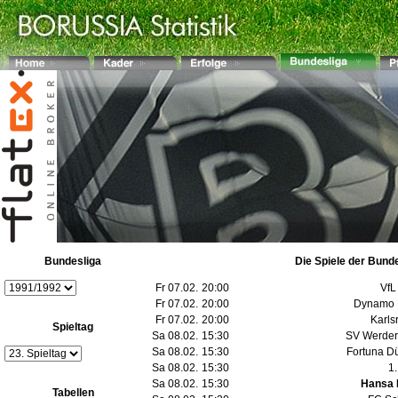
Bundesliga
Die Spiele der Bund
Fr 07.02.
20:00
VfL
Fr 07.02.
20:00
Dynamo 
Fr 07.02.
20:00
Karls
Spieltag
Sa 08.02.
15:30
SV Werde
Sa 08.02.
15:30
Fortuna Dü
Sa 08.02.
15:30
1
Sa 08.02.
15:30
Hansa 
Tabellen