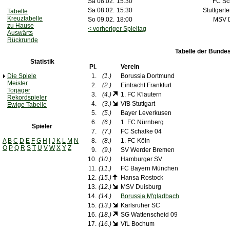
Sa 08.02.
15:30
FC Sc
Sa 08.02.
15:30
Stuttgarte
Tabelle
Kreuztabelle
So 09.02.
18:00
MSV D
zu Hause
< vorheriger Spieltag
Auswärts
Rückrunde
Tabelle der Bundes
Statistik
Pl.
Verein
Die Spiele
1.
(1.)
Borussia Dortmund
Meister
2.
(2.)
Eintracht Frankfurt
Torjäger
3.
(4.)
1. FC K'lautern
Rekordspieler
4.
(3.)
VfB Stuttgart
Ewige Tabelle
5.
(5.)
Bayer Leverkusen
6.
(6.)
1. FC Nürnberg
Spieler
7.
(7.)
FC Schalke 04
A
B
C
D
E
F
G
H
I
J
K
L
M
N
8.
(8.)
1. FC Köln
O
P
Q
R
S
T
U
V
W
X
Y
Z
9.
(9.)
SV Werder Bremen
10.
(10.)
Hamburger SV
11.
(11.)
FC Bayern München
12.
(15.)
Hansa Rostock
13.
(12.)
MSV Duisburg
14.
(14.)
Borussia M'gladbach
15.
(13.)
Karlsruher SC
16.
(18.)
SG Wattenscheid 09
17.
(16.)
VfL Bochum