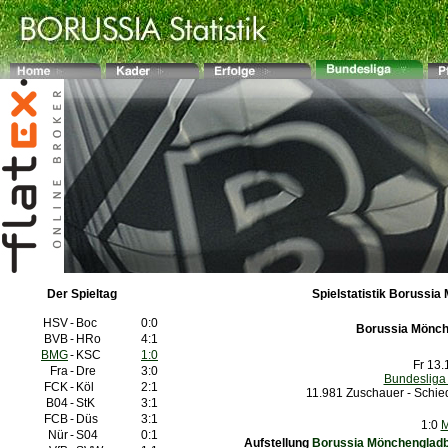
Der Spieltag
Spielstatistik Borussia 
HSV
-
Boc
0:0
Borussia Mönc
BVB
-
HRo
4:1
BMG
-
KSC
1:0
Fr 13.
Fra
-
Dre
3:0
Bundesliga
FCK
-
Köl
2:1
11.981 Zuschauer - Schie
B04
-
StK
3:1
FCB
-
Düs
3:1
1:0
M
Nür
-
S04
0:1
Aufstellung
Borussia Mönchenglad