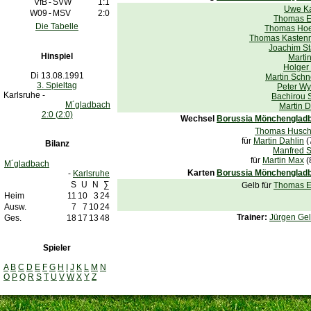
VfB
-
SVW
1:1
Uwe K
W09
-
MSV
2:0
Thomas E
Die Tabelle
Thomas Ho
Thomas Kasten
Joachim St
Hinspiel
Marti
Holger
Di 13.08.1991
Martin Schn
3. Spieltag
Peter Wy
Karlsruhe -
Bachirou 
M´gladbach
Martin D
2:0 (2:0)
Wechsel
Borussia Mönchenglad
Thomas Husch
für
Martin Dahlin
(
Bilanz
Manfred S
für
Martin Max
(
M´gladbach
Karten
Borussia Mönchenglad
-
Karlsruhe
S
U
N
∑
Gelb für
Thomas E
Heim
11
10
3
24
Ausw.
7
7
10
24
Trainer:
Jürgen Gel
Ges.
18
17
13
48
Spieler
A
B
C
D
E
F
G
H
I
J
K
L
M
N
O
P
Q
R
S
T
U
V
W
X
Y
Z