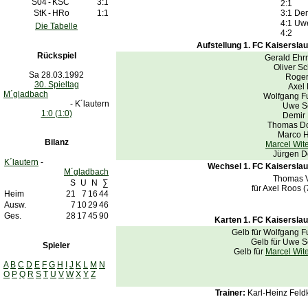
S04
-
KSC
3:1
2:1
StK
-
HRo
1:1
3:1
Dem
4:1
Uw
Die Tabelle
4:2
Aufstellung 1. FC Kaiserslau
Rückspiel
Gerald Eh
Oliver Sc
Sa 28.03.1992
Roger
30. Spieltag
Axel
M´gladbach
Wolfgang F
- K´lautern
Uwe S
1:0 (1:0)
Demir 
Thomas D
Marco 
Bilanz
Marcel Wit
Jürgen 
K´lautern
-
Wechsel 1. FC Kaiserslau
M´gladbach
Thomas 
S
U
N
∑
für Axel Roos 
Heim
21
7
16
44
Ausw.
7
10
29
46
Ges.
28
17
45
90
Karten 1. FC Kaiserslau
Gelb für Wolfgang F
Gelb für Uwe S
Spieler
Gelb für
Marcel Wit
A
B
C
D
E
F
G
H
I
J
K
L
M
N
O
P
Q
R
S
T
U
V
W
X
Y
Z
Trainer:
Karl-Heinz Fel