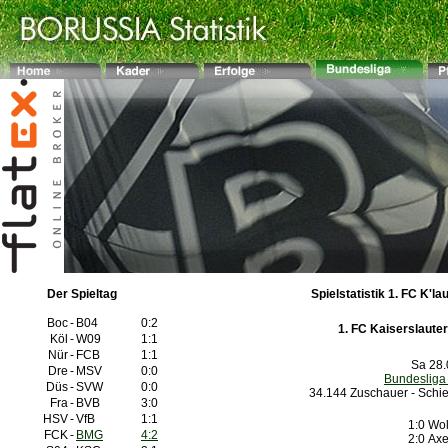
Der Spieltag
Spielstatistik 1. FC K'la
Boc
-
B04
0:2
1. FC Kaiserslauter
Köl
-
W09
1:1
Nür
-
FCB
1:1
Sa 28.
Dre
-
MSV
0:0
Bundesliga
Düs
-
SVW
0:0
34.144 Zuschauer - Schie
Fra
-
BVB
3:0
HSV
-
VfB
1:1
1:0
Wol
FCK
-
BMG
4:2
2:0
Ax