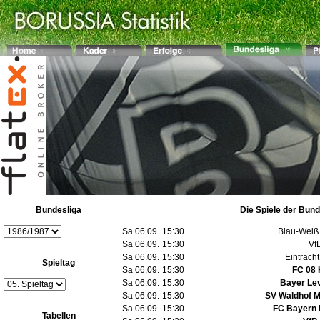
Bundesliga
Die Spiele der Bund
Sa 06.09.
15:30
Blau-Weiß 
Sa 06.09.
15:30
Vf
Sa 06.09.
15:30
Eintracht
Spieltag
Sa 06.09.
15:30
FC 08
Sa 06.09.
15:30
Bayer Le
Sa 06.09.
15:30
SV Waldhof 
Sa 06.09.
15:30
FC Bayern
Tabellen