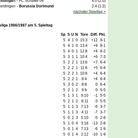
Stuttgart
-
FC Schalke 04
4:0 (2:0)
Uerdingen
-
Borussia Dortmund
2:4 (1:2)
nächster Spieltag >
sliga 1986/1987 am 5. Spieltag
Sp
S
U
N
Tore
Diff.
Pkt.
5
4
1
0
15:3
+12
9-1
5
4
1
0
13:4
+9
9-1
5
4
0
1
12:8
+4
8-2
5
3
1
1
10:4
+6
7-3
5
2
2
1
13:6
+7
6-4
5
2
2
1
11:6
+5
6-4
5
2
2
1
10:6
+4
6-4
5
2
2
1
8:4
+4
6-4
5
3
0
2
8:8
0
6-4
5
2
1
2
9:9
0
5-5
5
1
3
1
9:10
-1
5-5
5
2
1
2
8:11
-3
5-5
5
1
1
3
7:13
-6
3-7
5
1
1
3
4:11
-7
3-7
5
0
2
3
5:10
-5
2-8
5
1
0
4
3:16
-13
2-8
5
0
1
4
7:13
-6
1-9
5
0
1
4
2:12
-10
1-9