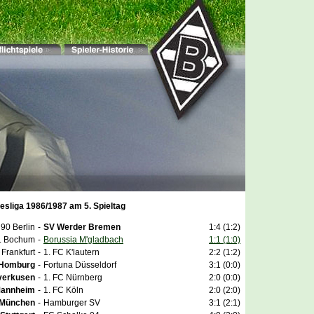
esliga 1986/1987 am 5. Spieltag
90 Berlin
-
SV Werder Bremen
1:4 (1:2)
L Bochum
-
Borussia M'gladbach
1:1 (1:0)
 Frankfurt
-
1. FC K'lautern
2:2 (1:2)
 Homburg
-
Fortuna Düsseldorf
3:1 (0:0)
verkusen
-
1. FC Nürnberg
2:0 (0:0)
Mannheim
-
1. FC Köln
2:0 (2:0)
 München
-
Hamburger SV
3:1 (2:1)