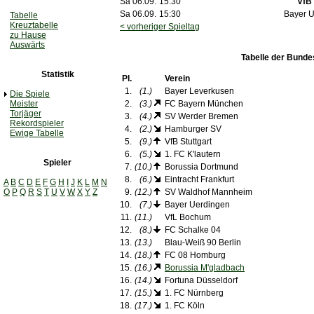
Sa 06.09.
15:30
VfB 
Sa 06.09.
15:30
Bayer 
Tabelle
Kreuztabelle
< vorheriger Spieltag
zu Hause
Auswärts
Tabelle der Bunde
Statistik
Pl.
Verein
1.
(1.)
Bayer Leverkusen
Die Spiele
Meister
2.
(3.)
FC Bayern München
Torjäger
3.
(4.)
SV Werder Bremen
Rekordspieler
4.
(2.)
Hamburger SV
Ewige Tabelle
5.
(9.)
VfB Stuttgart
6.
(5.)
1. FC K'lautern
Spieler
7.
(10.)
Borussia Dortmund
8.
(6.)
Eintracht Frankfurt
A
B
C
D
E
F
G
H
I
J
K
L
M
N
O
P
Q
R
S
T
U
V
W
X
Y
Z
9.
(12.)
SV Waldhof Mannheim
10.
(7.)
Bayer Uerdingen
11.
(11.)
VfL Bochum
12.
(8.)
FC Schalke 04
13.
(13.)
Blau-Weiß 90 Berlin
14.
(18.)
FC 08 Homburg
15.
(16.)
Borussia M'gladbach
16.
(14.)
Fortuna Düsseldorf
17.
(15.)
1. FC Nürnberg
18.
(17.)
1. FC Köln