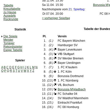
Sa 11.04.
15:30
1.
Sa 11.04.
15:30
Borussia M'
Tabelle
Kreuztabelle
Nachholspiele vom
21. Spieltag
:
zu Hause
Di 07.04.
20:00
FC 08 
Auswärts
< vorheriger Spieltag
Rückrunde
Tabelle der Bundes
Statistik
Die Spiele
Pl.
Verein
Meister
1.
(1.)
FC Bayern München
Torjäger
2.
(2.)
Hamburger SV
Rekordspieler
3.
(4.)
Bayer Leverkusen
Ewige Tabelle
4.
(3.)
VfB Stuttgart
5.
(6.)
SV Werder Bremen
Spieler
6.
(8.)
Bayer Uerdingen
A
B
C
D
E
F
G
H
I
J
K
L
M
N
7.
(7.)
1. FC K'lautern
O
P
Q
R
S
T
U
V
W
X
Y
Z
8.
(5.)
1. FC Köln
9.
(9.)
Borussia Dortmund
10.
(13.)
1. FC Nürnberg
11.
(12.)
VfL Bochum
12.
(10.)
Borussia M'gladbach
13.
(11.)
FC Schalke 04
14.
(14.)
SV Waldhof Mannheim
15.
(15.)
Eintracht Frankfurt
16.
(16.)
FC 08 Homburg