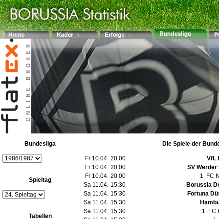
Bundesliga
Die Spiele der Bund
Fr 10.04.
20:00
VfL
Fr 10.04.
20:00
SV Werder
Fr 10.04.
20:00
1. FC 
Spieltag
Sa 11.04.
15:30
Borussia D
Sa 11.04.
15:30
Fortuna Dü
Sa 11.04.
15:30
Hambu
Sa 11.04.
15:30
1. FC 
Tabellen