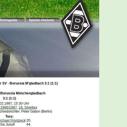
r SV - Borussia M'gladbach 3:1 (1:1)
-
Borussia Mönchengladbach
3:1 (1:1)
02.1987, 15:30 Uhr
 1986/1987
,
18. Spieltag
hiedsrichter: Peter Gabor (Berlin)
Tore:
ichael Frontzeck
20.
cha Jusufi
44.