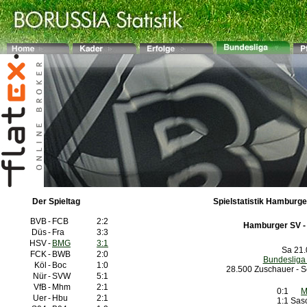
Der Spieltag
Spielstatistik Hamburge
BVB
-
FCB
2:2
Hamburger SV 
Düs
-
Fra
3:3
HSV
-
BMG
3:1
Sa 21.
FCK
-
BWB
2:0
Bundesliga
Köl
-
Boc
1:0
28.500 Zuschauer - Sc
Nür
-
SVW
5:1
VfB
-
Mhm
2:1
0:1
M
Uer
-
Hbu
2:1
1:1
Sas