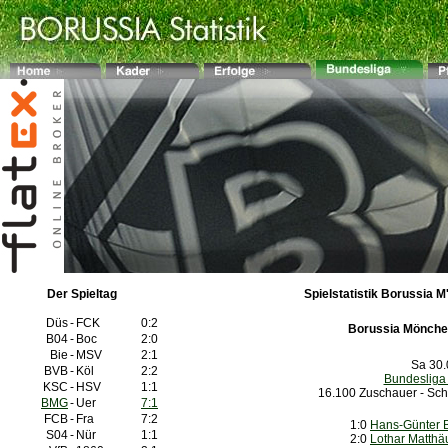
Der Spieltag
Spielstatistik Borussia M
Düs
-
FCK
0:2
Borussia Mönche
B04
-
Boc
2:0
Bie
-
MSV
2:1
Sa 30.
BVB
-
Köl
2:2
Bundesliga
KSC
-
HSV
1:1
16.100 Zuschauer - Schi
BMG
-
Uer
7:1
FCB
-
Fra
7:2
1:0
Hans-Günter 
S04
-
Nür
1:1
2:0
Lothar Matthä