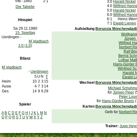
VfB
-
1860
2:1
3:0
Harald Nickel
4:0
Wilfried Hann
Die Tabelle
5:0
Harald Nickel
6:0
Wilfried Hann
6:1
Heinz-Werne
Hinspiel
7:1
Ewald Lienen
Sa 29.11.1980
Aufstellung
Borussia Mönchenglad
15. Spieltag
Wolfgang 
Uerdingen -
Jürgen 
M´gladbach
Wilfried H
2:0 (1:0)
Norbert Ri
Ralf Bö
Bernd Sch
Bilanz
Lothar Mat
Hans-Günter 
M´gladbach
Winfried Sc
-
Uerdingen
Harald N
S
U
N
∑
Ewald L
Heim
10
2
3
15
Wechsel
Borussia Mönchenglad
Ausw.
4
7
3
14
Michael Schuhm
Ges.
14
9
6
29
für
Jürgen Fleer
(
Peter Loon
für
Hans-Günter Bruns
(
Spieler
Karten
Borussia Mönchenglad
Gelb für
Norbert Ri
A
B
C
D
E
F
G
H
I
J
K
L
M
N
O
P
Q
R
S
T
U
V
W
X
Y
Z
Trainer:
Jupp Hey